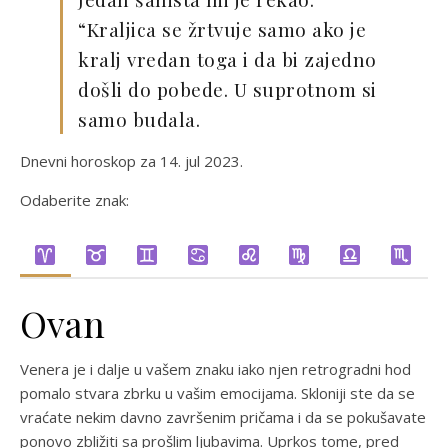
“Kraljica se žrtvuje samo ako je
kralj vredan toga i da bi zajedno
došli do pobede. U suprotnom si
samo budala.
Dnevni horoskop za 14. jul 2023.
Odaberite znak:
Ovan
Venera je i dalje u vašem znaku iako njen retrogradni hod
pomalo stvara zbrku u vašim emocijama. Skloniji ste da se
vraćate nekim davno završenim pričama i da se pokušavate
ponovo zbližiti sa prošlim ljubavima. Uprkos tome, pred