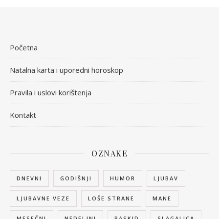
Početna
Natalna karta i uporedni horoskop
Pravila i uslovi korištenja
Kontakt
OZNAKE
DNEVNI
GODIŠNJI
HUMOR
LJUBAV
LJUBAVNE VEZE
LOŠE STRANE
MANE
MESEČNI
NEDELJNI
RASKID
SLAGALICA