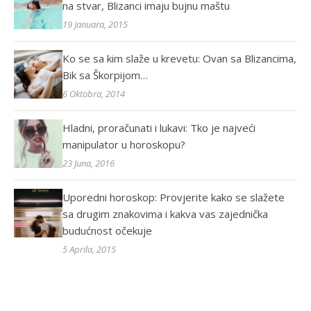
na stvar, Blizanci imaju bujnu maštu
19 Januara, 2015
Ko se sa kim slaže u krevetu: Ovan sa Blizancima,
Bik sa Škorpijom…
6 Oktobra, 2014
Hladni, proračunati i lukavi: Tko je najveći
manipulator u horoskopu?
23 Juna, 2016
Uporedni horoskop: Provjerite kako se slažete
sa drugim znakovima i kakva vas zajednička
budućnost očekuje
5 Aprila, 2015