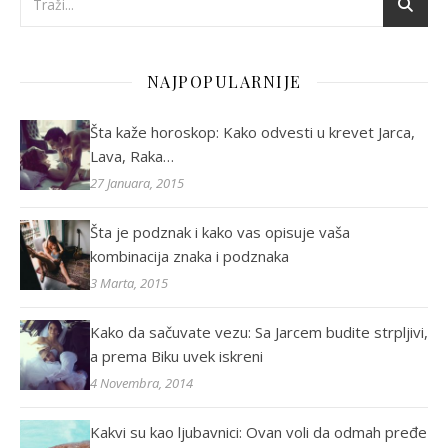
NAJPOPULARNIJE
Šta kaže horoskop: Kako odvesti u krevet Jarca,
Lava, Raka…
27 Januara, 2015
Šta je podznak i kako vas opisuje vaša
kombinacija znaka i podznaka
3 Marta, 2015
Kako da sačuvate vezu: Sa Jarcem budite strpljivi,
a prema Biku uvek iskreni
4 Novembra, 2014
Kakvi su kao ljubavnici: Ovan voli da odmah pređe