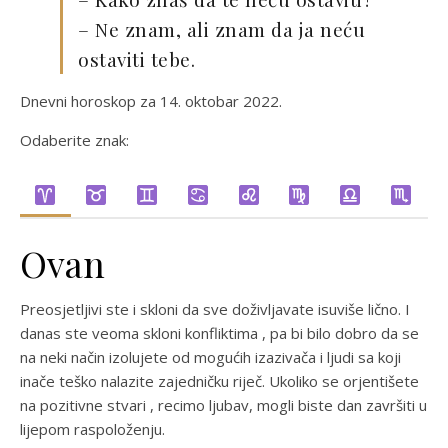
– Ne znam, ali znam da ja neću
ostaviti tebe.
Dnevni horoskop za 14. oktobar 2022.
Odaberite znak:
Ovan
Preosjetljivi ste i skloni da sve doživljavate isuviše lično. I
danas ste veoma skloni konfliktima , pa bi bilo dobro da se
na neki način izolujete od mogućih izazivača i ljudi sa koji
inače teško nalazite zajedničku riječ. Ukoliko se orjentišete
na pozitivne stvari , recimo ljubav, mogli biste dan završiti u
lijepom raspoloženju.