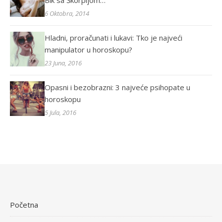
Bik sa Škorpijom…
6 Oktobra, 2014
Hladni, proračunati i lukavi: Tko je najveći
manipulator u horoskopu?
23 Juna, 2016
Opasni i bezobrazni: 3 najveće psihopate u
horoskopu
5 Jula, 2016
Početna