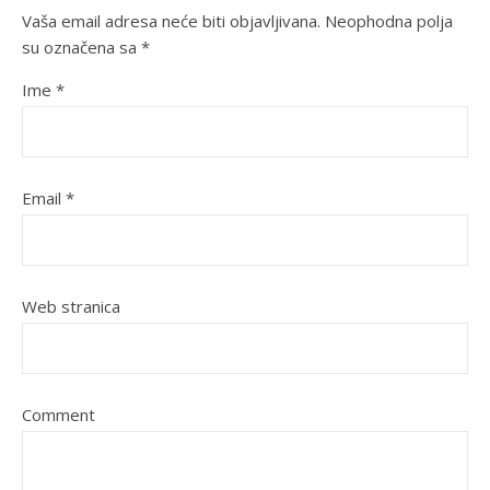
Vaša email adresa neće biti objavljivana.
Neophodna polja
su označena sa
*
Ime
*
Email
*
Web stranica
Comment