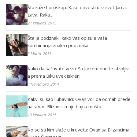
Šta kaže horoskop: Kako odvesti u krevet Jarca,
Lava, Raka…
27 Januara, 2015
Šta je podznak i kako vas opisuje vaša
kombinacija znaka i podznaka
3 Marta, 2015
Kako da sačuvate vezu: Sa Jarcem budite strpljivi,
a prema Biku uvek iskreni
4 Novembra, 2014
Kakvi su kao ljubavnici: Ovan voli da odmah pređe
na stvar, Blizanci imaju bujnu maštu
19 Januara, 2015
Ko se sa kim slaže u krevetu: Ovan sa Blizancima,