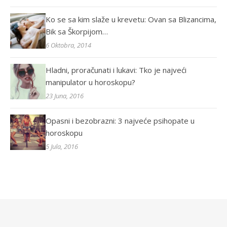
Ko se sa kim slaže u krevetu: Ovan sa Blizancima,
Bik sa Škorpijom…
6 Oktobra, 2014
Hladni, proračunati i lukavi: Tko je najveći
manipulator u horoskopu?
23 Juna, 2016
Opasni i bezobrazni: 3 najveće psihopate u
horoskopu
5 Jula, 2016