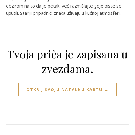
obzirom na to da je petak, već razmišlajte gdje biste se
uputili. Stariji pripadnici znaka uživaju u kućnoj atmosferi.
Tvoja priča je zapisana u
zvezdama.
OTKRIJ SVOJU NATALNU KARTU →