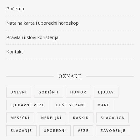
Početna
Natalna karta i uporedni horoskop
Pravila i uslovi korištenja
Kontakt
OZNAKE
DNEVNI
GODIŠNJI
HUMOR
LJUBAV
LJUBAVNE VEZE
LOŠE STRANE
MANE
MESEČNI
NEDELJNI
RASKID
SLAGALICA
SLAGANJE
UPOREDNI
VEZE
ZAVOĐENJE