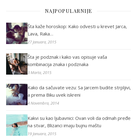
NAJPOPULARNIJE
Šta kaže horoskop: Kako odvesti u krevet Jarca,
Lava, Raka…
27 Januara, 2015
Šta je podznak i kako vas opisuje vaša
kombinacija znaka i podznaka
3 Marta, 2015
Kako da sačuvate vezu: Sa Jarcem budite strpljivi,
a prema Biku uvek iskreni
4 Novembra, 2014
Kakvi su kao ljubavnici: Ovan voli da odmah pređe
na stvar, Blizanci imaju bujnu maštu
19 Januara, 2015