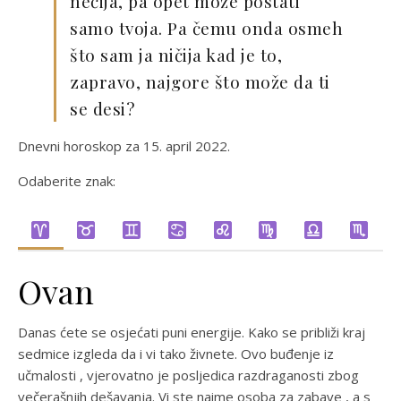
nečija, pa opet može postati
samo tvoja. Pa čemu onda osmeh
što sam ja ničija kad je to,
zapravo, najgore što može da ti
se desi?
Dnevni horoskop za 15. april 2022.
Odaberite znak:
Ovan
Danas ćete se osjećati puni energije. Kako se približi kraj
sedmice izgleda da i vi tako živnete. Ovo buđenje iz
učmalosti , vjerovatno je posljedica razdraganosti zbog
večerašnjih dešavanja. Vi ste naime osoba za zabave , a s