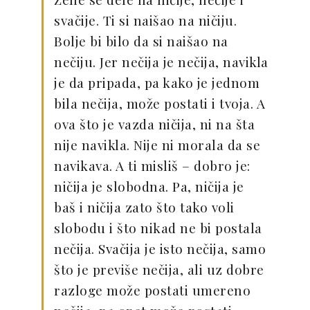
svačije. Ti si naišao na ničiju.
Bolje bi bilo da si naišao na
nečiju. Jer nečija je nečija, navikla
je da pripada, pa kako je jednom
bila nečija, može postati i tvoja. A
ova što je vazda ničija, ni na šta
nije navikla. Nije ni morala da se
navikava. A ti misliš – dobro je:
ničija je slobodna. Pa, ničija je
baš i ničija zato što tako voli
slobodu i što nikad ne bi postala
nečija. Svačija je isto nečija, samo
što je previše nečija, ali uz dobre
razloge može postati umereno