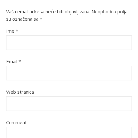
Vaša email adresa neće biti objavljivana.
Neophodna polja
su označena sa
*
Ime
*
Email
*
Web stranica
Comment