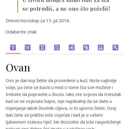
se potrudiš, a ne ono što poželiš!
Dnevni horoskop za 15. jul 2018.
Odaberite znak:
Ovan
Ovo je dan koji želite da provedete u kući. Niste najbolje
volje, pa ćete se baciti u misli o tome šta sve možete i
trebate da popravite u životu. Iako ste svjesni da trenutak
kad se ne osjećate bajno, nije najidealniji da se date u
mijenjanje iakvih životnih ciljeva, vi to uporno činite. Ovaj
dan ćete se prilično loše osjećati i kad je o vašem
ljubavnom statusu riječ. Ne dozvolite da loše raspoloženje
pokvari ono dobro što imate u sadašnjoj vezi.