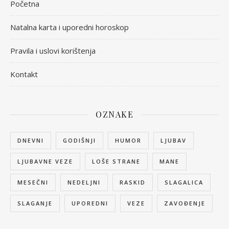
Početna
Natalna karta i uporedni horoskop
Pravila i uslovi korištenja
Kontakt
OZNAKE
DNEVNI
GODIŠNJI
HUMOR
LJUBAV
LJUBAVNE VEZE
LOŠE STRANE
MANE
MESEČNI
NEDELJNI
RASKID
SLAGALICA
SLAGANJE
UPOREDNI
VEZE
ZAVOĐENJE