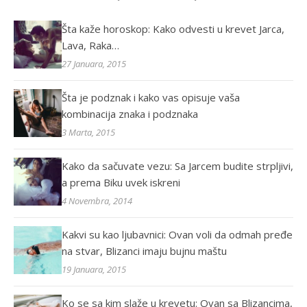
Šta kaže horoskop: Kako odvesti u krevet Jarca,
Lava, Raka…
27 Januara, 2015
Šta je podznak i kako vas opisuje vaša
kombinacija znaka i podznaka
3 Marta, 2015
Kako da sačuvate vezu: Sa Jarcem budite strpljivi,
a prema Biku uvek iskreni
4 Novembra, 2014
Kakvi su kao ljubavnici: Ovan voli da odmah pređe
na stvar, Blizanci imaju bujnu maštu
19 Januara, 2015
Ko se sa kim slaže u krevetu: Ovan sa Blizancima,