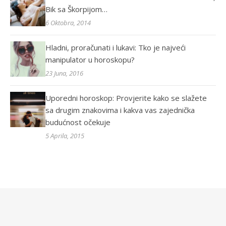
Bik sa Škorpijom…
6 Oktobra, 2014
Hladni, proračunati i lukavi: Tko je najveći
manipulator u horoskopu?
23 Juna, 2016
Uporedni horoskop: Provjerite kako se slažete
sa drugim znakovima i kakva vas zajednička
budućnost očekuje
5 Aprila, 2015