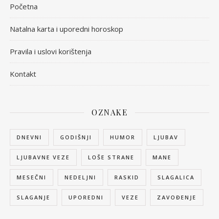
Početna
Natalna karta i uporedni horoskop
Pravila i uslovi korištenja
Kontakt
OZNAKE
DNEVNI
GODIŠNJI
HUMOR
LJUBAV
LJUBAVNE VEZE
LOŠE STRANE
MANE
MESEČNI
NEDELJNI
RASKID
SLAGALICA
SLAGANJE
UPOREDNI
VEZE
ZAVOĐENJE