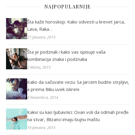
NAJPOPULARNIJE
Šta kaže horoskop: Kako odvesti u krevet Jarca,
Lava, Raka…
27 Januara, 2015
Šta je podznak i kako vas opisuje vaša
kombinacija znaka i podznaka
3 Marta, 2015
Kako da sačuvate vezu: Sa Jarcem budite strpljivi,
a prema Biku uvek iskreni
4 Novembra, 2014
Kakvi su kao ljubavnici: Ovan voli da odmah pređe
na stvar, Blizanci imaju bujnu maštu
19 Januara, 2015