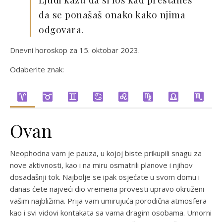
da se ponašaš onako kako njima
odgovara.
Dnevni horoskop za 15. oktobar 2023.
Odaberite znak:
Ovan
Neophodna vam je pauza, u kojoj biste prikupili snagu za
nove aktivnosti, kao i na miru osmatrili planove i njihov
dosadašnji tok. Najbolje se ipak osjećate u svom domu i
danas ćete najveći dio vremena provesti upravo okruženi
vašim najbližima. Prija vam umirujuća porodična atmosfera
kao i svi vidovi kontakata sa vama dragim osobama. Umorni