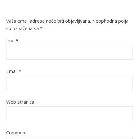
Vaša email adresa neće biti objavljivana.
Neophodna polja
su označena sa
*
Ime
*
Email
*
Web stranica
Comment