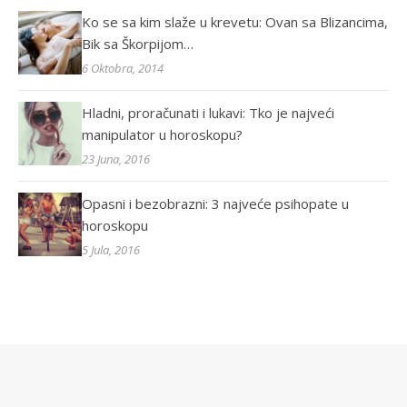
Ko se sa kim slaže u krevetu: Ovan sa Blizancima,
Bik sa Škorpijom…
6 Oktobra, 2014
Hladni, proračunati i lukavi: Tko je najveći
manipulator u horoskopu?
23 Juna, 2016
Opasni i bezobrazni: 3 najveće psihopate u
horoskopu
5 Jula, 2016