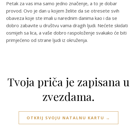
Petak za vas ima samo jedno značenje, a to je dobar
provod. Ovo je dan u kojem želite da se otresete svih
obaveza koje ste imali u narednim danima kao i da se
dobro zabavite u društvu vama dragih ljudi. Nećete skidati
osmijeh sa lica, a vaše dobro raspoloženje svakako će biti
primjećeno od strane ljudi iz okruženja.
Tvoja priča je zapisana u
zvezdama.
OTKRIJ SVOJU NATALNU KARTU →