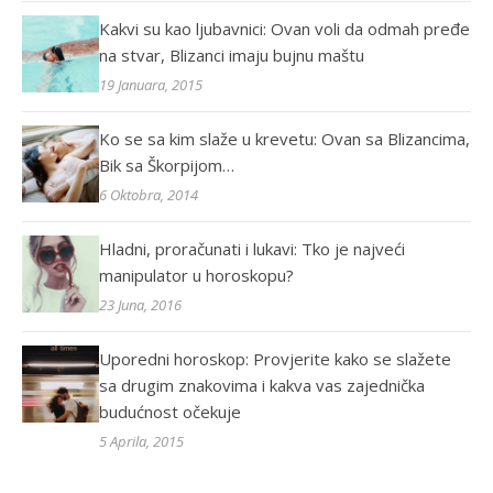
Kakvi su kao ljubavnici: Ovan voli da odmah pređe
na stvar, Blizanci imaju bujnu maštu
19 Januara, 2015
Ko se sa kim slaže u krevetu: Ovan sa Blizancima,
Bik sa Škorpijom…
6 Oktobra, 2014
Hladni, proračunati i lukavi: Tko je najveći
manipulator u horoskopu?
23 Juna, 2016
Uporedni horoskop: Provjerite kako se slažete
sa drugim znakovima i kakva vas zajednička
budućnost očekuje
5 Aprila, 2015