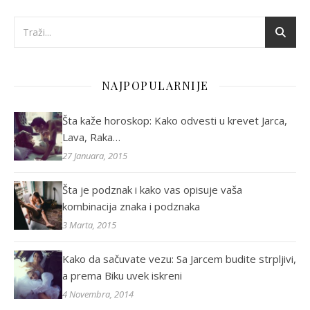
NAJPOPULARNIJE
Šta kaže horoskop: Kako odvesti u krevet Jarca,
Lava, Raka…
27 Januara, 2015
Šta je podznak i kako vas opisuje vaša
kombinacija znaka i podznaka
3 Marta, 2015
Kako da sačuvate vezu: Sa Jarcem budite strpljivi,
a prema Biku uvek iskreni
4 Novembra, 2014