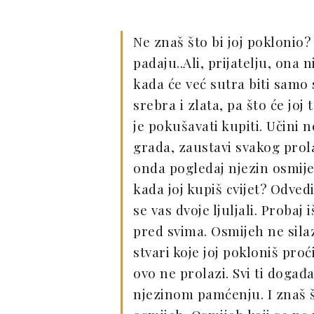
Ne znaš što bi joj poklonio?
padaju..Ali, prijatelju, ona n
kada će već sutra biti samo 
srebra i zlata, pa što će jo
je pokušavati kupiti. Učini 
grada, zaustavi svakog prola
onda pogledaj njezin osmijeh
kada joj kupiš cvijet? Odvedi
se vas dvoje ljuljali. Probaj 
pred svima. Osmijeh ne silaz
stvari koje joj pokloniš proć
ovo ne prolazi. Svi ti događa
njezinom pamćenju. I znaš št