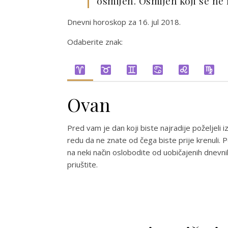
osmijeh. Osmijeh koji se ne 
Dnevni horoskop za 16. jul 2018.
Odaberite znak:
Ovan
Pred vam je dan koji biste najradije poželjeli
redu da ne znate od čega biste prije krenuli. 
na neki način oslobodite od uobičajenih dnevnih
priuštite.