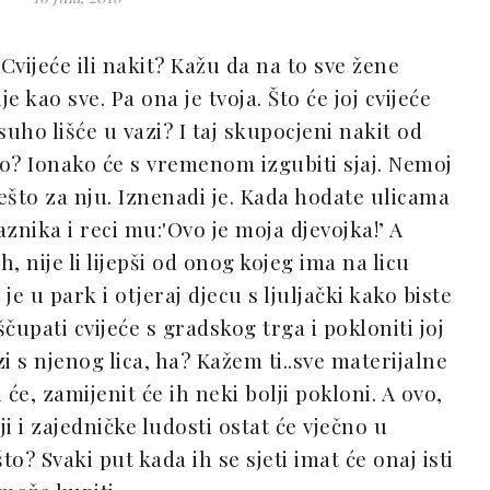
 Cvijeće ili nakit? Kažu da na to sve žene
ije kao sve. Pa ona je tvoja. Što će joj cvijeće
suho lišće u vazi? I taj skupocjeni nakit od
j to? Ionako će s vremenom izgubiti sjaj. Nemoj
nešto za nju. Iznenadi je. Kada hodate ulicama
znika i reci mu:'Ovo je moja djevojka!’ A
, nije li lijepši od onog kojeg ima na licu
 je u park i otjeraj djecu s ljuljački kako biste
iščupati cvijeće s gradskog trga i pokloniti joj
i s njenog lica, ha? Kažem ti..sve materijalne
i će, zamijenit će ih neki bolji pokloni. A ovo,
ji i zajedničke ludosti ostat će vječno u
o? Svaki put kada ih se sjeti imat će onaj isti