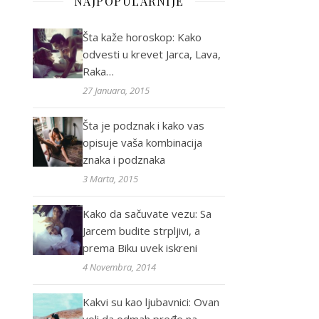
NAJPOPULARNIJE
Šta kaže horoskop: Kako
odvesti u krevet Jarca, Lava,
Raka…
27 Januara, 2015
Šta je podznak i kako vas
opisuje vaša kombinacija
znaka i podznaka
3 Marta, 2015
Kako da sačuvate vezu: Sa
Jarcem budite strpljivi, a
prema Biku uvek iskreni
4 Novembra, 2014
Kakvi su kao ljubavnici: Ovan