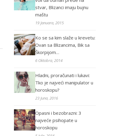
voli da odmah pređe na
stvar, Blizanci imaju bujnu
maštu
19 Januara, 2015
Ko se sa kim slaže u krevetu:
Ovan sa Blizancima, Bik sa
Škorpijom…
6 Oktobra, 2014
Hladni, proračunati i lukavi:
Tko je najveći manipulator u
horoskopu?
23 Juna, 2016
Opasni i bezobrazni: 3
najveće psihopate u
horoskopu
5 Jula, 2016