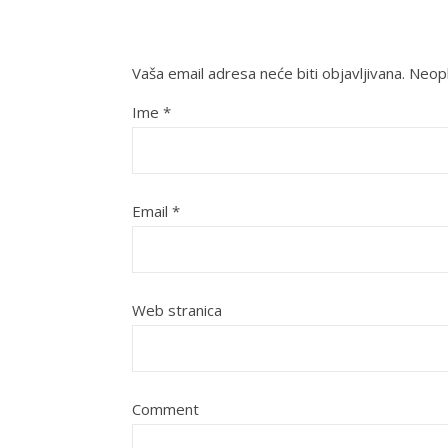
Vaša email adresa neće biti objavljivana.
Neoph
Ime
*
Email
*
Web stranica
Comment