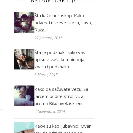
NAJPOPULARNIJE
Šta kaže horoskop: Kako
odvesti u krevet Jarca, Lava,
Raka…
27 Januara, 2015
Šta je podznak i kako vas
opisuje vaša kombinacija
znaka i podznaka
3 Marta, 2015
Kako da sačuvate vezu: Sa
Jarcem budite strpljivi, a
prema Biku uvek iskreni
4 Novembra, 2014
Kakvi su kao ljubavnici: Ovan