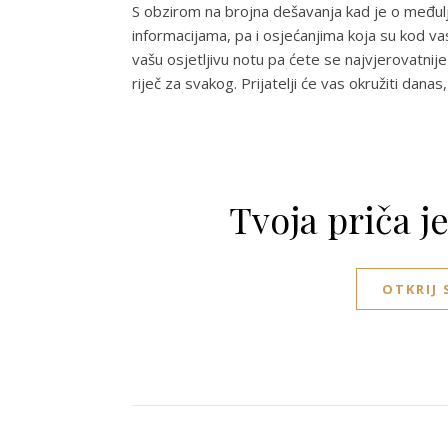
S obzirom na brojna dešavanja kad je o međulj
informacijama, pa i osjećanjima koja su kod vas
vašu osjetljivu notu pa ćete se najvjerovatnije
riječ za svakog. Prijatelji će vas okružiti dana
Tvoja priča j
OTKRIJ