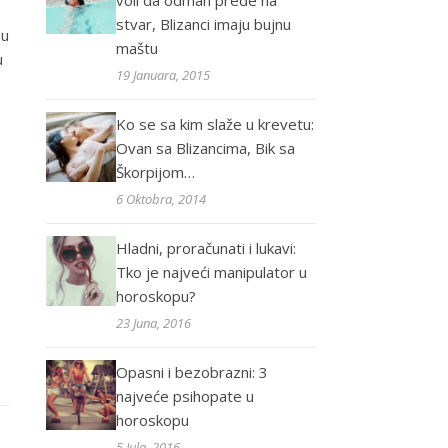
voli da odmah pređe na
stvar, Blizanci imaju bujnu
nu
maštu
u
19 Januara, 2015
Ko se sa kim slaže u krevetu:
Ovan sa Blizancima, Bik sa
Škorpijom…
6 Oktobra, 2014
Hladni, proračunati i lukavi:
Tko je najveći manipulator u
horoskopu?
23 Juna, 2016
Opasni i bezobrazni: 3
najveće psihopate u
horoskopu
5 Jula, 2016