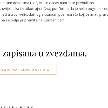
udskim odnosima riječ, vi ste danas naprosto prebukirani
 uvijek jaka i kratkotrajna. Ovaj put čini se da je neko pogodio i o
 naći u ulozi velikodušnog slušaoca i posmatrača koji će imati prav
s, pa se bolje pripremite na užurban dan!
e zapisana u zvezdama.
 SVOJU NATALNU KARTU →
LEAVE A REPLY