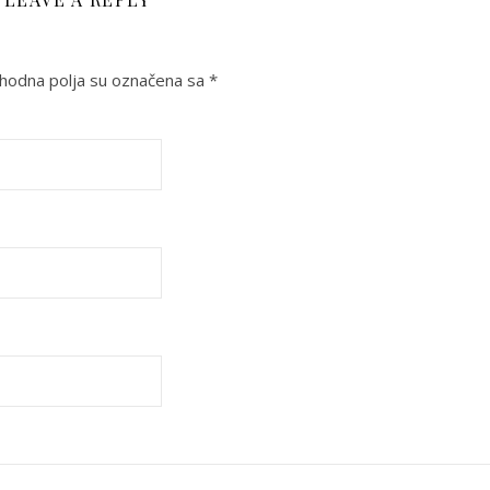
odna polja su označena sa
*