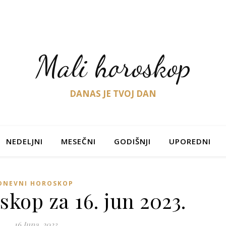
Mali horoskop
DANAS JE TVOJ DAN
NEDELJNI
MESEČNI
GODIŠNJI
UPOREDNI
DNEVNI HOROSKOP
kop za 16. jun 2023.
16 Juna, 2023