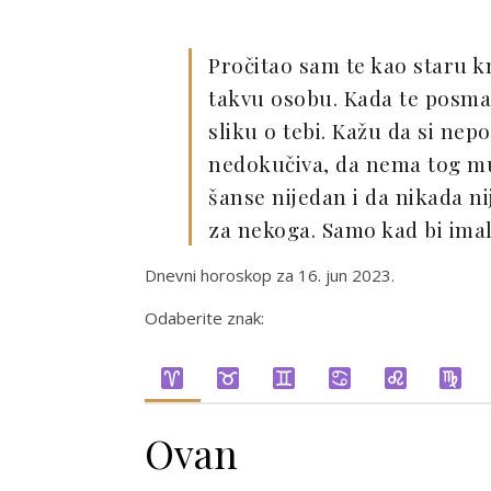
Pročitao sam te kao staru knj
takvu osobu. Kada te posma
sliku o tebi. Kažu da si nep
nedokučiva, da nema tog mu
šanse nijedan i da nikada ni
za nekoga. Samo kad bi imal
Dnevni horoskop za 16. jun 2023.
Odaberite znak:
Ovan