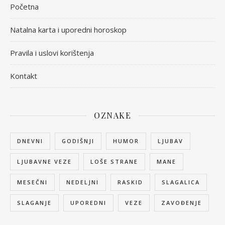
Početna
Natalna karta i uporedni horoskop
Pravila i uslovi korištenja
Kontakt
OZNAKE
DNEVNI
GODIŠNJI
HUMOR
LJUBAV
LJUBAVNE VEZE
LOŠE STRANE
MANE
MESEČNI
NEDELJNI
RASKID
SLAGALICA
SLAGANJE
UPOREDNI
VEZE
ZAVOĐENJE