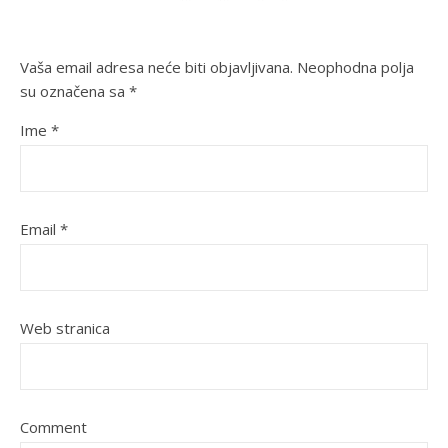
Vaša email adresa neće biti objavljivana.
Neophodna polja
su označena sa
*
Ime
*
Email
*
Web stranica
Comment