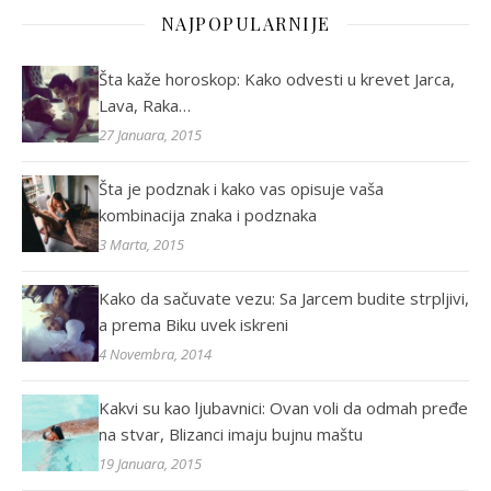
NAJPOPULARNIJE
Šta kaže horoskop: Kako odvesti u krevet Jarca,
Lava, Raka…
27 Januara, 2015
Šta je podznak i kako vas opisuje vaša
kombinacija znaka i podznaka
3 Marta, 2015
Kako da sačuvate vezu: Sa Jarcem budite strpljivi,
a prema Biku uvek iskreni
4 Novembra, 2014
Kakvi su kao ljubavnici: Ovan voli da odmah pređe
na stvar, Blizanci imaju bujnu maštu
19 Januara, 2015