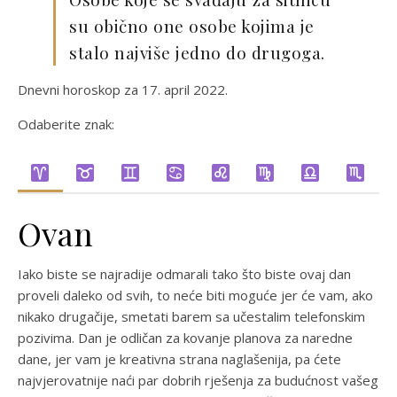
su obično one osobe kojima je
stalo najviše jedno do drugoga.
Dnevni horoskop za 17. april 2022.
Odaberite znak:
Ovan
Iako biste se najradije odmarali tako što biste ovaj dan
proveli daleko od svih, to neće biti moguće jer će vam, ako
nikako drugačije, smetati barem sa učestalim telefonskim
pozivima. Dan je odličan za kovanje planova za naredne
dane, jer vam je kreativna strana naglašenija, pa ćete
najvjerovatnije naći par dobrih rješenja za budućnost vašeg