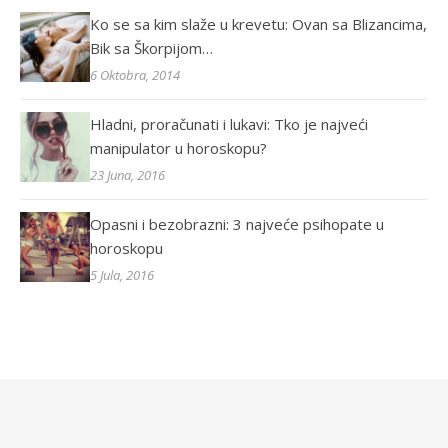
Ko se sa kim slaže u krevetu: Ovan sa Blizancima,
Bik sa Škorpijom…
6 Oktobra, 2014
Hladni, proračunati i lukavi: Tko je najveći
manipulator u horoskopu?
23 Juna, 2016
Opasni i bezobrazni: 3 najveće psihopate u
horoskopu
5 Jula, 2016