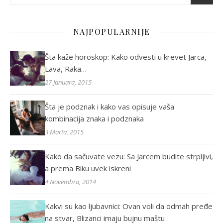
NAJPOPULARNIJE
Šta kaže horoskop: Kako odvesti u krevet Jarca,
Lava, Raka…
27 Januara, 2015
Šta je podznak i kako vas opisuje vaša
kombinacija znaka i podznaka
3 Marta, 2015
Kako da sačuvate vezu: Sa Jarcem budite strpljivi,
a prema Biku uvek iskreni
4 Novembra, 2014
Kakvi su kao ljubavnici: Ovan voli da odmah pređe
na stvar, Blizanci imaju bujnu maštu