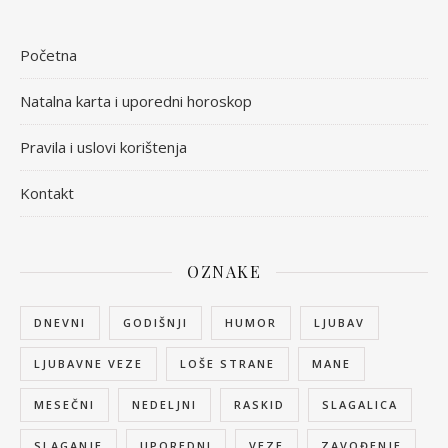
Početna
Natalna karta i uporedni horoskop
Pravila i uslovi korištenja
Kontakt
OZNAKE
DNEVNI
GODIŠNJI
HUMOR
LJUBAV
LJUBAVNE VEZE
LOŠE STRANE
MANE
MESEČNI
NEDELJNI
RASKID
SLAGALICA
SLAGANJE
UPOREDNI
VEZE
ZAVOĐENJE