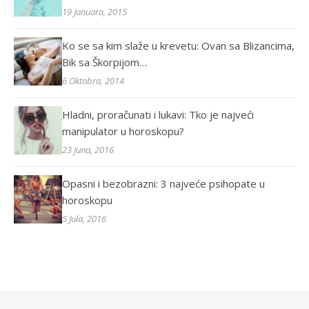
19 Januara, 2015
Ko se sa kim slaže u krevetu: Ovan sa Blizancima,
Bik sa Škorpijom…
6 Oktobra, 2014
Hladni, proračunati i lukavi: Tko je najveći
manipulator u horoskopu?
23 Juna, 2016
Opasni i bezobrazni: 3 najveće psihopate u
horoskopu
5 Jula, 2016