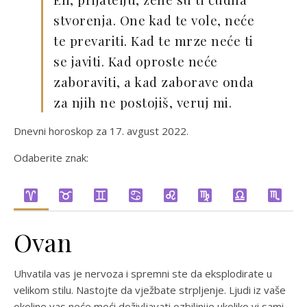
stvorenja. One kad te vole, neće
te prevariti. Kad te mrze neće ti
se javiti. Kad oproste neće
zaboraviti, a kad zaborave onda
za njih ne postojiš, veruj mi.
Dnevni horoskop za 17. avgust 2022.
Odaberite znak:
Ovan
Uhvatila vas je nervoza i spremni ste da eksplodirate u
velikom stilu. Nastojte da vježbate strpljenje. Ljudi iz vaše
okoline vas neće moći doživljavati ozbiljnije ukoliko vi sami