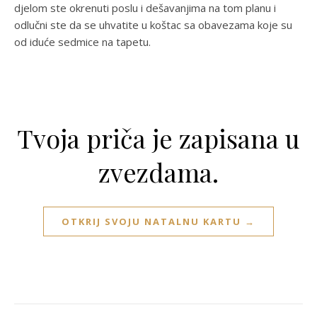
djelom ste okrenuti poslu i dešavanjima na tom planu i
odlučni ste da se uhvatite u koštac sa obavezama koje su
od iduće sedmice na tapetu.
Tvoja priča je zapisana u
zvezdama.
OTKRIJ SVOJU NATALNU KARTU →