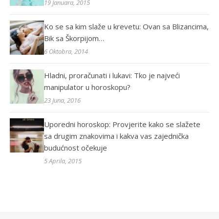
19 Januara, 2015
Ko se sa kim slaže u krevetu: Ovan sa Blizancima,
Bik sa Škorpijom…
6 Oktobra, 2014
Hladni, proračunati i lukavi: Tko je najveći
manipulator u horoskopu?
23 Juna, 2016
Uporedni horoskop: Provjerite kako se slažete
sa drugim znakovima i kakva vas zajednička
budućnost očekuje
5 Aprila, 2015