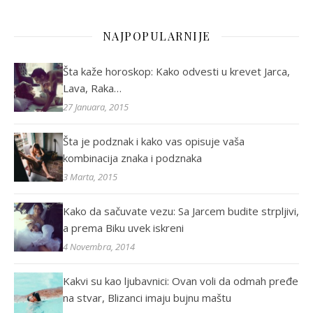
NAJPOPULARNIJE
Šta kaže horoskop: Kako odvesti u krevet Jarca,
Lava, Raka…
27 Januara, 2015
Šta je podznak i kako vas opisuje vaša
kombinacija znaka i podznaka
3 Marta, 2015
Kako da sačuvate vezu: Sa Jarcem budite strpljivi,
a prema Biku uvek iskreni
4 Novembra, 2014
Kakvi su kao ljubavnici: Ovan voli da odmah pređe
na stvar, Blizanci imaju bujnu maštu