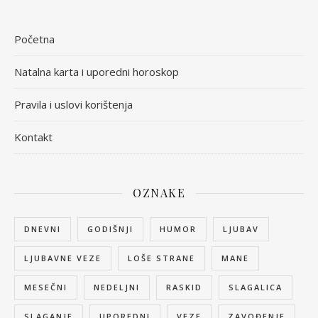
Početna
Natalna karta i uporedni horoskop
Pravila i uslovi korištenja
Kontakt
OZNAKE
DNEVNI
GODIŠNJI
HUMOR
LJUBAV
LJUBAVNE VEZE
LOŠE STRANE
MANE
MESEČNI
NEDELJNI
RASKID
SLAGALICA
SLAGANJE
UPOREDNI
VEZE
ZAVOĐENJE