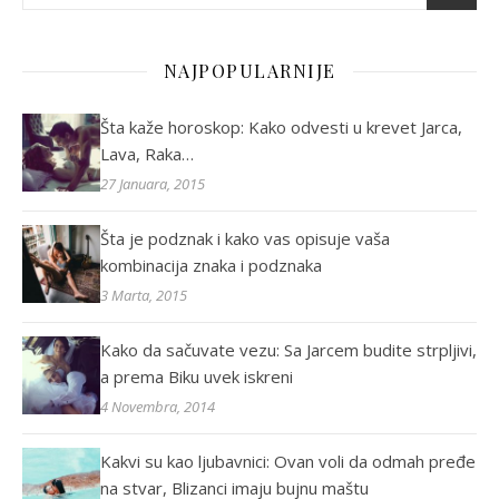
NAJPOPULARNIJE
Šta kaže horoskop: Kako odvesti u krevet Jarca,
Lava, Raka…
27 Januara, 2015
Šta je podznak i kako vas opisuje vaša
kombinacija znaka i podznaka
3 Marta, 2015
Kako da sačuvate vezu: Sa Jarcem budite strpljivi,
a prema Biku uvek iskreni
4 Novembra, 2014
Kakvi su kao ljubavnici: Ovan voli da odmah pređe
na stvar, Blizanci imaju bujnu maštu