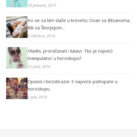
19 Januara, 2015
Ko se sa kim slaže u krevetu: Ovan sa Blizancima,
Bik sa Škorpijom…
6 Oktobra, 2014
Hladni, proračunati i lukavi: Tko je najveći
manipulator u horoskopu?
23 Juna, 2016
Opasni i bezobrazni: 3 najveće psihopate u
horoskopu
5 Jula, 2016