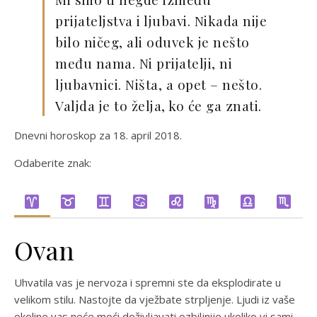
prijateljstva i ljubavi. Nikada nije
bilo ničeg, ali oduvek je nešto
među nama. Ni prijatelji, ni
ljubavnici. Ništa, a opet – nešto.
Valjda je to želja, ko će ga znati.
Dnevni horoskop za 18. april 2018.
Odaberite znak:
Ovan
Uhvatila vas je nervoza i spremni ste da eksplodirate u
velikom stilu. Nastojte da vježbate strpljenje. Ljudi iz vaše
okoline vas neće moći doživljavati ozbiljnije ukoliko vi sami