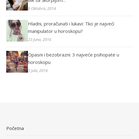
Bik sa Škorpijom…
6 Oktobra, 2014
Hladni, proračunati i lukavi: Tko je najveći
manipulator u horoskopu?
23 Juna, 2016
Opasni i bezobrazni: 3 najveće psihopate u
horoskopu
5 Jula, 2016
Početna