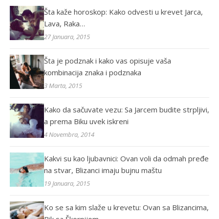
Šta kaže horoskop: Kako odvesti u krevet Jarca,
Lava, Raka…
27 Januara, 2015
Šta je podznak i kako vas opisuje vaša
kombinacija znaka i podznaka
3 Marta, 2015
Kako da sačuvate vezu: Sa Jarcem budite strpljivi,
a prema Biku uvek iskreni
4 Novembra, 2014
Kakvi su kao ljubavnici: Ovan voli da odmah pređe
na stvar, Blizanci imaju bujnu maštu
19 Januara, 2015
Ko se sa kim slaže u krevetu: Ovan sa Blizancima,