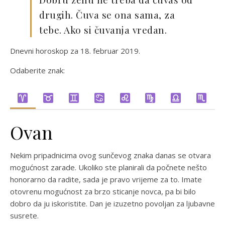
drugih. Čuva se ona sama, za
tebe. Ako si čuvanja vredan.
Dnevni horoskop za 18. februar 2019.
Odaberite znak:
Ovan
Nekim pripadnicima ovog sunčevog znaka danas se otvara
mogućnost zarade. Ukoliko ste planirali da počnete nešto
honorarno da radite, sada je pravo vrijeme za to. Imate
otovrenu mogućnost za brzo sticanje novca, pa bi bilo
dobro da ju iskoristite. Dan je izuzetno povoljan za ljubavne
susrete.