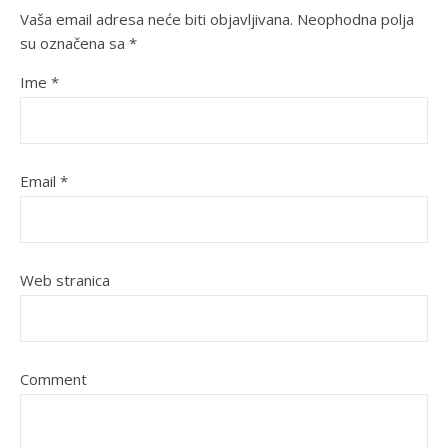
Vaša email adresa neće biti objavljivana.
Neophodna polja
su označena sa
*
Ime
*
Email
*
Web stranica
Comment