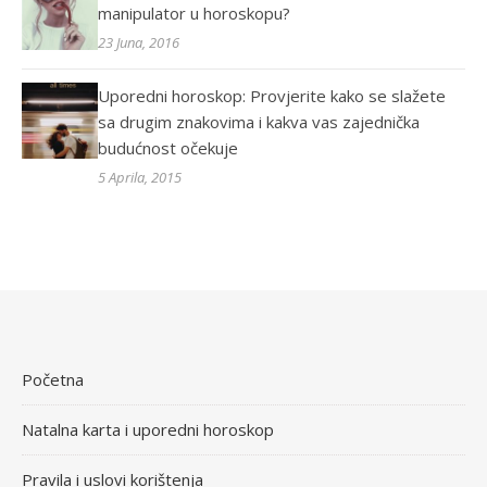
manipulator u horoskopu?
23 Juna, 2016
Uporedni horoskop: Provjerite kako se slažete
sa drugim znakovima i kakva vas zajednička
budućnost očekuje
5 Aprila, 2015
Početna
Natalna karta i uporedni horoskop
Pravila i uslovi korištenja