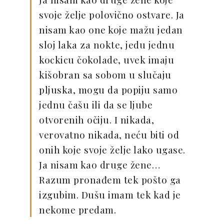
svoje želje polovično ostvare. Ja
nisam kao one koje mažu jedan
sloj laka za nokte, jedu jednu
kockicu čokolade, uvek imaju
kišobran sa sobom u slučaju
pljuska, mogu da popiju samo
jednu čašu ili da se ljube
otvorenih očiju. I nikada,
verovatno nikada, neću biti od
onih koje svoje želje lako ugase.
Ja nisam kao druge žene…
Razum pronađem tek pošto ga
izgubim. Dušu imam tek kad je
nekome predam.