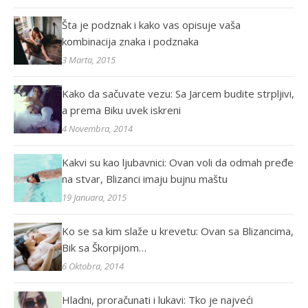
Šta je podznak i kako vas opisuje vaša
kombinacija znaka i podznaka
3 Marta, 2015
Kako da sačuvate vezu: Sa Jarcem budite strpljivi,
a prema Biku uvek iskreni
4 Novembra, 2014
Kakvi su kao ljubavnici: Ovan voli da odmah pređe
na stvar, Blizanci imaju bujnu maštu
19 Januara, 2015
Ko se sa kim slaže u krevetu: Ovan sa Blizancima,
Bik sa Škorpijom…
6 Oktobra, 2014
Hladni, proračunati i lukavi: Tko je najveći