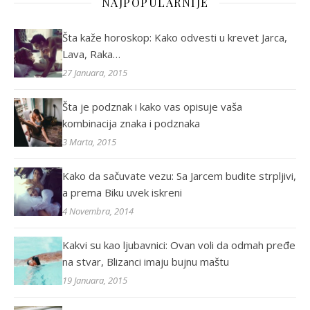
NAJPOPULARNIJE
Šta kaže horoskop: Kako odvesti u krevet Jarca,
Lava, Raka…
27 Januara, 2015
Šta je podznak i kako vas opisuje vaša
kombinacija znaka i podznaka
3 Marta, 2015
Kako da sačuvate vezu: Sa Jarcem budite strpljivi,
a prema Biku uvek iskreni
4 Novembra, 2014
Kakvi su kao ljubavnici: Ovan voli da odmah pređe
na stvar, Blizanci imaju bujnu maštu
19 Januara, 2015