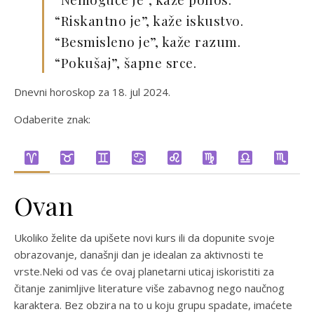
“Riskantno je”, kaže iskustvo.
“Besmisleno je”, kaže razum.
“Pokušaj”, šapne srce.
Dnevni horoskop za 18. jul 2024.
Odaberite znak:
Ovan
Ukoliko želite da upišete novi kurs ili da dopunite svoje
obrazovanje, današnji dan je idealan za aktivnosti te
vrste.Neki od vas će ovaj planetarni uticaj iskoristiti za
čitanje zanimljive literature više zabavnog nego naučnog
karaktera. Bez obzira na to u koju grupu spadate, imaćete