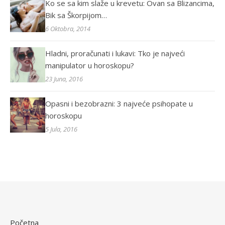
Ko se sa kim slaže u krevetu: Ovan sa Blizancima,
Bik sa Škorpijom…
6 Oktobra, 2014
Hladni, proračunati i lukavi: Tko je najveći
manipulator u horoskopu?
23 Juna, 2016
Opasni i bezobrazni: 3 najveće psihopate u
horoskopu
5 Jula, 2016
Početna