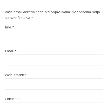
Vaša email adresa neće biti objavljivana.
Neophodna polja
su označena sa
*
Ime
*
Email
*
Web stranica
Comment