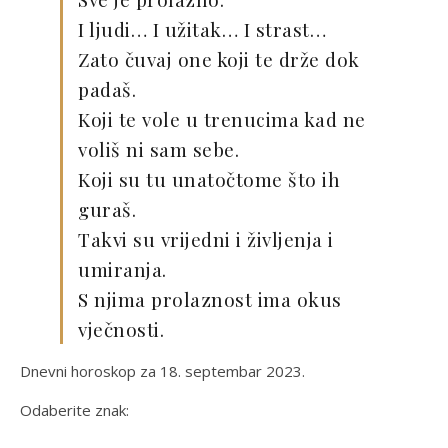
I ljudi… I užitak… I strast…
Zato čuvaj one koji te drže dok
padaš.
Koji te vole u trenucima kad ne
voliš ni sam sebe.
Koji su tu unatočtome što ih
guraš.
Takvi su vrijedni i življenja i
umiranja.
S njima prolaznost ima okus
vječnosti.
Dnevni horoskop za 18. septembar 2023.
Odaberite znak: