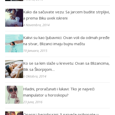
Kako da sačuvate vezu: Sa Jarcem budite strpljivi,
a prema Biku uvek iskreni
4 Novembra, 2014
Kakvi su kao ljubavnici: Ovan voli da odmah pređe
na stvar, Blizanci imaju bujnu maštu
19 Januara, 2015
Ko se sa kim slaže u krevetu: Ovan sa Blizancima,
Bik sa Škorpijom…
6 Oktobra, 2014
Hladni, proračunati i lukavi: Tko je najveći
manipulator u horoskopu?
23 Juna, 2016
Opasni i bezobrazni: 3 najveće psihopate u