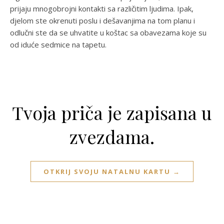
prijaju mnogobrojni kontakti sa različitim ljudima. Ipak,
djelom ste okrenuti poslu i dešavanjima na tom planu i
odlučni ste da se uhvatite u koštac sa obavezama koje su
od iduće sedmice na tapetu.
Tvoja priča je zapisana u
zvezdama.
OTKRIJ SVOJU NATALNU KARTU →