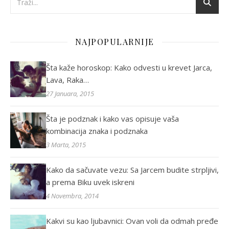
NAJPOPULARNIJE
Šta kaže horoskop: Kako odvesti u krevet Jarca,
Lava, Raka…
27 Januara, 2015
Šta je podznak i kako vas opisuje vaša
kombinacija znaka i podznaka
3 Marta, 2015
Kako da sačuvate vezu: Sa Jarcem budite strpljivi,
a prema Biku uvek iskreni
4 Novembra, 2014
Kakvi su kao ljubavnici: Ovan voli da odmah pređe