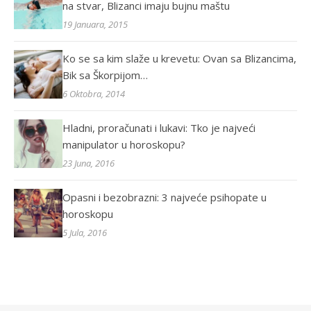
na stvar, Blizanci imaju bujnu maštu
19 Januara, 2015
Ko se sa kim slaže u krevetu: Ovan sa Blizancima,
Bik sa Škorpijom…
6 Oktobra, 2014
Hladni, proračunati i lukavi: Tko je najveći
manipulator u horoskopu?
23 Juna, 2016
Opasni i bezobrazni: 3 najveće psihopate u
horoskopu
5 Jula, 2016