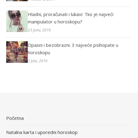
Hladni, proračunati i lukavi: Tko je najveći
manipulator u horoskopu?
23 Juna, 2016
Opasni i bezobrazni: 3 najveće psihopate u
horoskopu
5 Jula, 2016
Početna
Natalna karta i uporedni horoskop