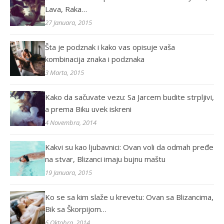
Lava, Raka…
27 Januara, 2015
Šta je podznak i kako vas opisuje vaša
kombinacija znaka i podznaka
3 Marta, 2015
Kako da sačuvate vezu: Sa Jarcem budite strpljivi,
a prema Biku uvek iskreni
4 Novembra, 2014
Kakvi su kao ljubavnici: Ovan voli da odmah pređe
na stvar, Blizanci imaju bujnu maštu
19 Januara, 2015
Ko se sa kim slaže u krevetu: Ovan sa Blizancima,
Bik sa Škorpijom…
6 Oktobra, 2014