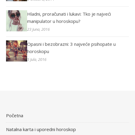
Hladni, proračunati i lukavi: Tko je najveći
manipulator u horoskopu?
23 Juna, 2016
Opasni i bezobrazni: 3 najveće psihopate u
horoskopu
5 Jula, 2016
Početna
Natalna karta i uporedni horoskop