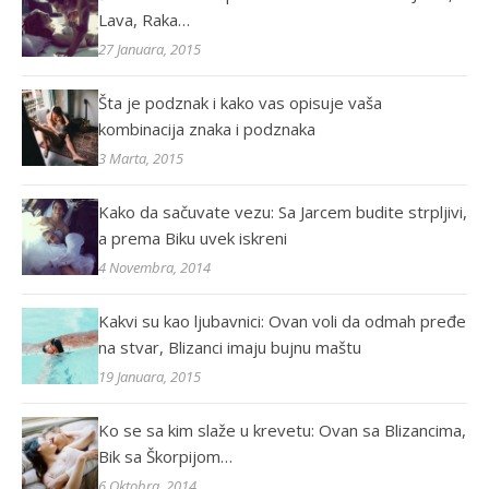
Lava, Raka…
27 Januara, 2015
Šta je podznak i kako vas opisuje vaša
kombinacija znaka i podznaka
3 Marta, 2015
Kako da sačuvate vezu: Sa Jarcem budite strpljivi,
a prema Biku uvek iskreni
4 Novembra, 2014
Kakvi su kao ljubavnici: Ovan voli da odmah pređe
na stvar, Blizanci imaju bujnu maštu
19 Januara, 2015
Ko se sa kim slaže u krevetu: Ovan sa Blizancima,
Bik sa Škorpijom…
6 Oktobra, 2014