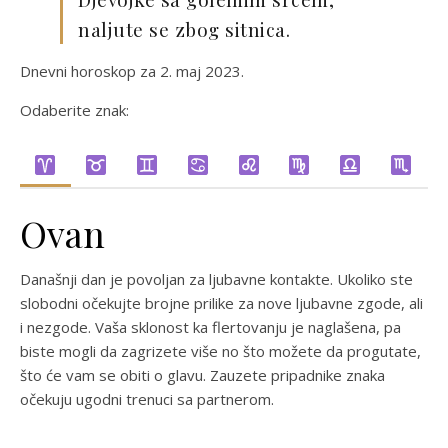
naljute se zbog sitnica.
Dnevni horoskop za 2. maj 2023.
Odaberite znak:
Ovan
Današnji dan je povoljan za ljubavne kontakte. Ukoliko ste
slobodni očekujte brojne prilike za nove ljubavne zgode, ali
i nezgode. Vaša sklonost ka flertovanju je naglašena, pa
biste mogli da zagrizete više no što možete da progutate,
što će vam se obiti o glavu. Zauzete pripadnike znaka
očekuju ugodni trenuci sa partnerom.