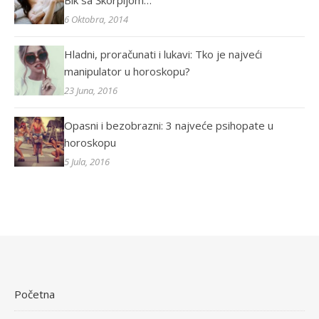
Bik sa Škorpijom…
6 Oktobra, 2014
Hladni, proračunati i lukavi: Tko je najveći
manipulator u horoskopu?
23 Juna, 2016
Opasni i bezobrazni: 3 najveće psihopate u
horoskopu
5 Jula, 2016
Početna