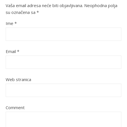
Vaša email adresa neće biti objavljivana.
Neophodna polja
su označena sa
*
Ime
*
Email
*
Web stranica
Comment