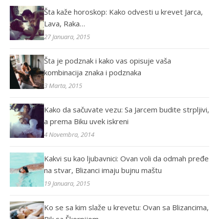
Šta kaže horoskop: Kako odvesti u krevet Jarca,
Lava, Raka…
27 Januara, 2015
Šta je podznak i kako vas opisuje vaša
kombinacija znaka i podznaka
3 Marta, 2015
Kako da sačuvate vezu: Sa Jarcem budite strpljivi,
a prema Biku uvek iskreni
4 Novembra, 2014
Kakvi su kao ljubavnici: Ovan voli da odmah pređe
na stvar, Blizanci imaju bujnu maštu
19 Januara, 2015
Ko se sa kim slaže u krevetu: Ovan sa Blizancima,