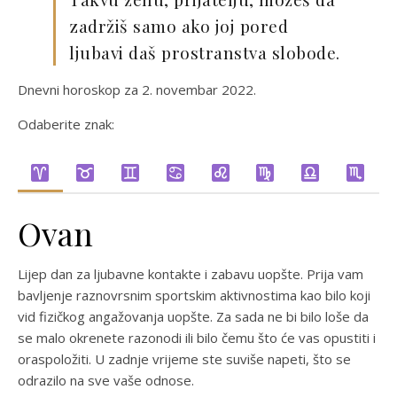
zadržiš samo ako joj pored
ljubavi daš prostranstva slobode.
Dnevni horoskop za 2. novembar 2022.
Odaberite znak:
Ovan
Lijep dan za ljubavne kontakte i zabavu uopšte. Prija vam
bavljenje raznovrsnim sportskim aktivnostima kao bilo koji
vid fizičkog angažovanja uopšte. Za sada ne bi bilo loše da
se malo okrenete razonodi ili bilo čemu što će vas opustiti i
oraspoložiti. U zadnje vrijeme ste suviše napeti, što se
odrazilo na sve vaše odnose.