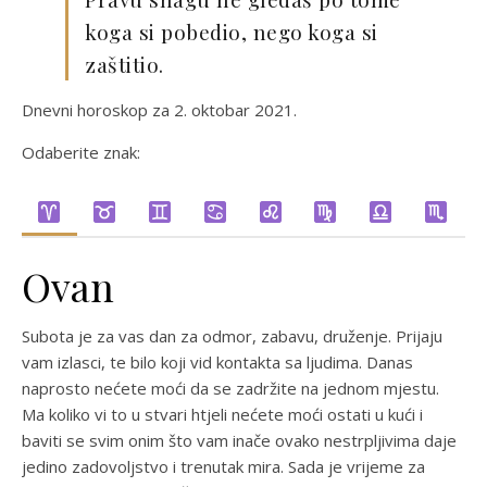
koga si pobedio, nego koga si
zaštitio.
Dnevni horoskop za 2. oktobar 2021.
Odaberite znak:
Ovan
Subota je za vas dan za odmor, zabavu, druženje. Prijaju
vam izlasci, te bilo koji vid kontakta sa ljudima. Danas
naprosto nećete moći da se zadržite na jednom mjestu.
Ma koliko vi to u stvari htjeli nećete moći ostati u kući i
baviti se svim onim što vam inače ovako nestrpljivima daje
jedino zadovoljstvo i trenutak mira. Sada je vrijeme za