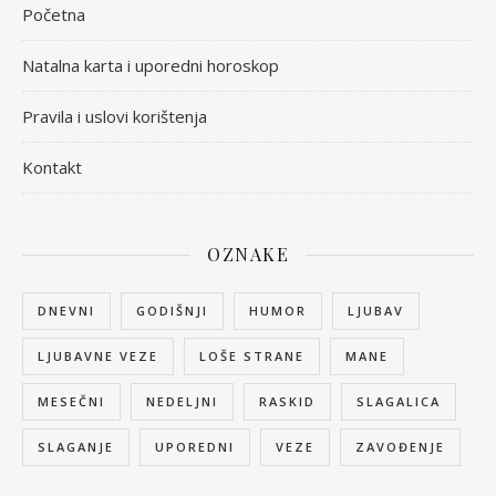
Početna
Natalna karta i uporedni horoskop
Pravila i uslovi korištenja
Kontakt
OZNAKE
DNEVNI
GODIŠNJI
HUMOR
LJUBAV
LJUBAVNE VEZE
LOŠE STRANE
MANE
MESEČNI
NEDELJNI
RASKID
SLAGALICA
SLAGANJE
UPOREDNI
VEZE
ZAVOĐENJE