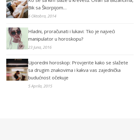
Ko se sa kim slaže u krevetu: Ovan sa Blizancima,
Bik sa Škorpijom…
6 Oktobra, 2014
Hladni, proračunati i lukavi: Tko je najveći
manipulator u horoskopu?
23 Juna, 2016
Uporedni horoskop: Provjerite kako se slažete
sa drugim znakovima i kakva vas zajednička
budućnost očekuje
5 Aprila, 2015