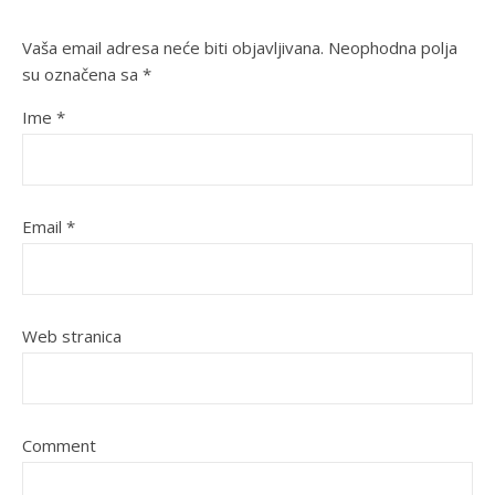
Vaša email adresa neće biti objavljivana.
Neophodna polja
su označena sa
*
Ime
*
Email
*
Web stranica
Comment