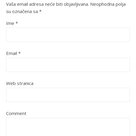
Vaša email adresa neće biti objavljivana.
Neophodna polja
su označena sa
*
Ime
*
Email
*
Web stranica
Comment