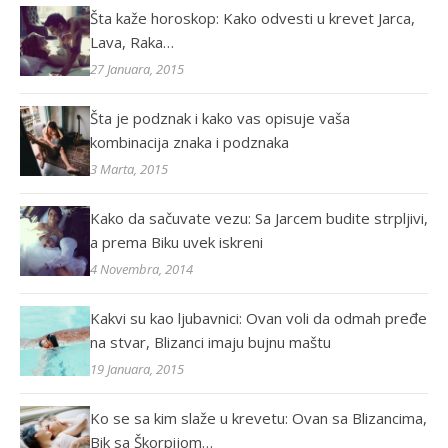
Šta kaže horoskop: Kako odvesti u krevet Jarca,
Lava, Raka…
27 Januara, 2015
Šta je podznak i kako vas opisuje vaša
kombinacija znaka i podznaka
3 Marta, 2015
Kako da sačuvate vezu: Sa Jarcem budite strpljivi,
a prema Biku uvek iskreni
4 Novembra, 2014
Kakvi su kao ljubavnici: Ovan voli da odmah pređe
na stvar, Blizanci imaju bujnu maštu
19 Januara, 2015
Ko se sa kim slaže u krevetu: Ovan sa Blizancima,
Bik sa Škorpijom…