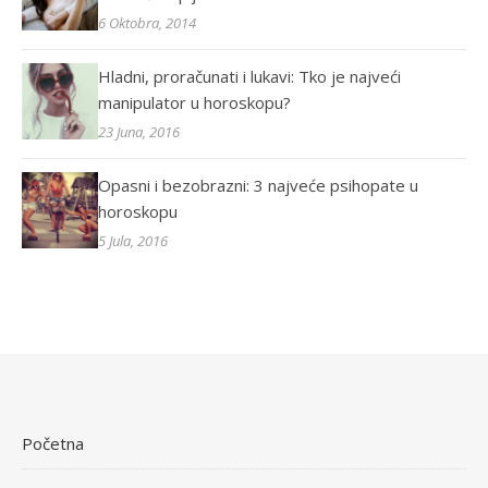
6 Oktobra, 2014
Hladni, proračunati i lukavi: Tko je najveći
manipulator u horoskopu?
23 Juna, 2016
Opasni i bezobrazni: 3 najveće psihopate u
horoskopu
5 Jula, 2016
Početna