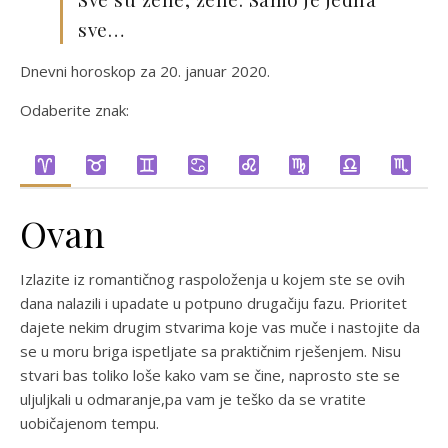
sve…
Dnevni horoskop za 20. januar 2020.
Odaberite znak:
Ovan
Izlazite iz romantičnog raspoloženja u kojem ste se ovih
dana nalazili i upadate u potpuno drugačiju fazu. Prioritet
dajete nekim drugim stvarima koje vas muče i nastojite da
se u moru briga ispetljate sa praktičnim rješenjem. Nisu
stvari bas toliko loše kako vam se čine, naprosto ste se
uljuljkali u odmaranje,pa vam je teško da se vratite
uobičajenom tempu.