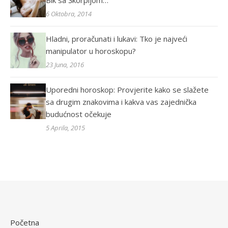
Bik sa Škorpijom…
6 Oktobra, 2014
Hladni, proračunati i lukavi: Tko je najveći
manipulator u horoskopu?
23 Juna, 2016
Uporedni horoskop: Provjerite kako se slažete
sa drugim znakovima i kakva vas zajednička
budućnost očekuje
5 Aprila, 2015
Početna