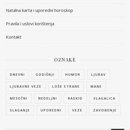
Natalna karta i uporedni horoskop
Pravila i uslovi korištenja
Kontakt
OZNAKE
DNEVNI
GODIŠNJI
HUMOR
LJUBAV
LJUBAVNE VEZE
LOŠE STRANE
MANE
MESEČNI
NEDELJNI
RASKID
SLAGALICA
SLAGANJE
UPOREDNI
VEZE
ZAVOĐENJE