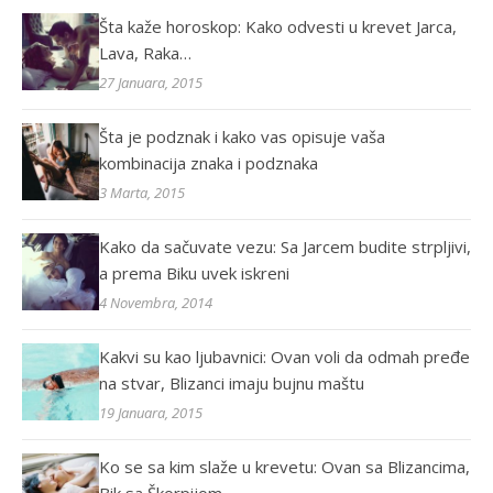
Šta kaže horoskop: Kako odvesti u krevet Jarca,
Lava, Raka…
27 Januara, 2015
Šta je podznak i kako vas opisuje vaša
kombinacija znaka i podznaka
3 Marta, 2015
Kako da sačuvate vezu: Sa Jarcem budite strpljivi,
a prema Biku uvek iskreni
4 Novembra, 2014
Kakvi su kao ljubavnici: Ovan voli da odmah pređe
na stvar, Blizanci imaju bujnu maštu
19 Januara, 2015
Ko se sa kim slaže u krevetu: Ovan sa Blizancima,