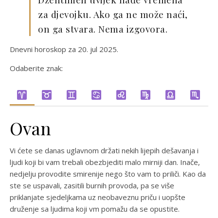
za djevojku. Ako ga ne može naći,
on ga stvara. Nema izgovora.
Dnevni horoskop za 20. jul 2025.
Odaberite znak:
Ovan
Vi ćete se danas uglavnom držati nekih lijepih dešavanja i
ljudi koji bi vam trebali obezbjediti malo mirniji dan. Inače,
nedjelju provodite smirenije nego što vam to priliči. Kao da
ste se uspavali, zasitili burnih provoda, pa se više
priklanjate sjedeljkama uz neobaveznu priču i uopšte
druženje sa ljudima koji vm pomažu da se opustite.