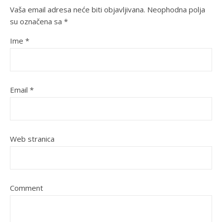
Vaša email adresa neće biti objavljivana.
Neophodna polja
su označena sa
*
Ime
*
Email
*
Web stranica
Comment