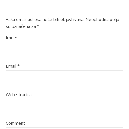
Vaša email adresa neće biti objavljivana.
Neophodna polja
su označena sa
*
Ime
*
Email
*
Web stranica
Comment