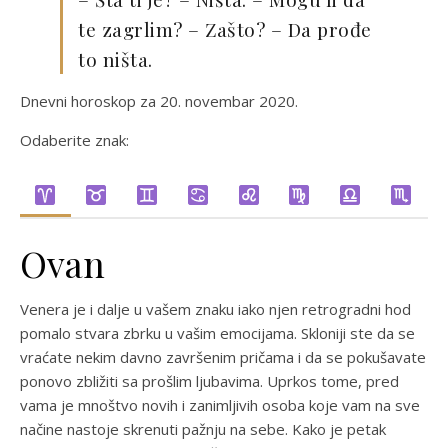
te zagrlim? – Zašto? – Da prođe
to ništa.
Dnevni horoskop za 20. novembar 2020.
Odaberite znak:
Ovan
Venera je i dalje u vašem znaku iako njen retrogradni hod
pomalo stvara zbrku u vašim emocijama. Skloniji ste da se
vraćate nekim davno završenim pričama i da se pokušavate
ponovo zbližiti sa prošlim ljubavima. Uprkos tome, pred
vama je mnoštvo novih i zanimljivih osoba koje vam na sve
načine nastoje skrenuti pažnju na sebe. Kako je petak