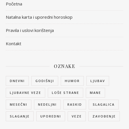
Početna
Natalna karta i uporedni horoskop
Pravila i uslovi korištenja
Kontakt
OZNAKE
DNEVNI
GODIŠNJI
HUMOR
LJUBAV
LJUBAVNE VEZE
LOŠE STRANE
MANE
MESEČNI
NEDELJNI
RASKID
SLAGALICA
SLAGANJE
UPOREDNI
VEZE
ZAVOĐENJE