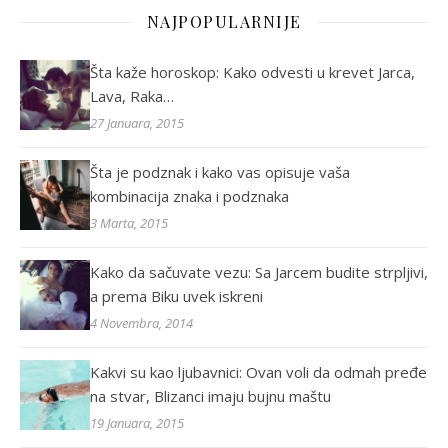
NAJPOPULARNIJE
Šta kaže horoskop: Kako odvesti u krevet Jarca,
Lava, Raka…
27 Januara, 2015
Šta je podznak i kako vas opisuje vaša
kombinacija znaka i podznaka
3 Marta, 2015
Kako da sačuvate vezu: Sa Jarcem budite strpljivi,
a prema Biku uvek iskreni
4 Novembra, 2014
Kakvi su kao ljubavnici: Ovan voli da odmah pređe
na stvar, Blizanci imaju bujnu maštu
19 Januara, 2015