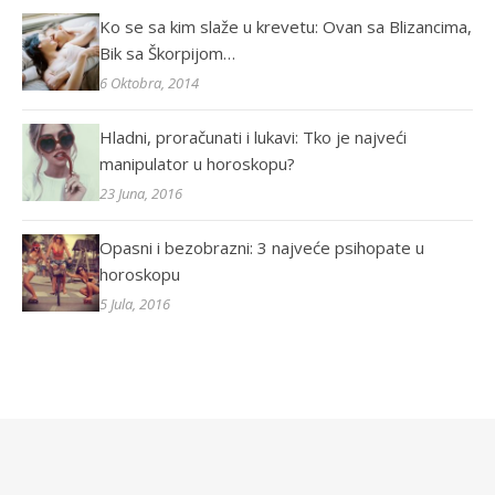
Ko se sa kim slaže u krevetu: Ovan sa Blizancima,
Bik sa Škorpijom…
6 Oktobra, 2014
Hladni, proračunati i lukavi: Tko je najveći
manipulator u horoskopu?
23 Juna, 2016
Opasni i bezobrazni: 3 najveće psihopate u
horoskopu
5 Jula, 2016