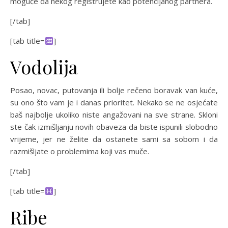
moguće da nekog registrujete kao potencijanog partnera.
[/tab]
[tab title=
]
Vodolija
Posao, novac, putovanja ili bolje rečeno boravak van kuće,
su ono što vam je i danas prioritet. Nekako se ne osjećate
baš najbolje ukoliko niste angažovani na sve strane. Skloni
ste čak izmišljanju novih obaveza da biste ispunili slobodno
vrijeme, jer ne želite da ostanete sami sa sobom i da
razmišljate o problemima koji vas muče.
[/tab]
[tab title=
]
Ribe