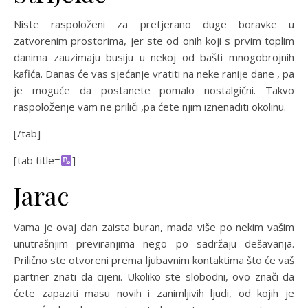
Niste raspoloženi za pretjerano duge boravke u
zatvorenim prostorima, jer ste od onih koji s prvim toplim
danima zauzimaju busiju u nekoj od bašti mnogobrojnih
kafića. Danas će vas sjećanje vratiti na neke ranije dane , pa
je moguće da postanete pomalo nostalgični. Takvo
raspoloženje vam ne priliči ,pa ćete njim iznenaditi okolinu.
[/tab]
[tab title=
]
Jarac
Vama je ovaj dan zaista buran, mada više po nekim vašim
unutrašnjim previranjima nego po sadržaju dešavanja.
Prilično ste otvoreni prema ljubavnim kontaktima što će vaš
partner znati da cijeni. Ukoliko ste slobodni, ovo znači da
ćete zapaziti masu novih i zanimljivih ljudi, od kojih je