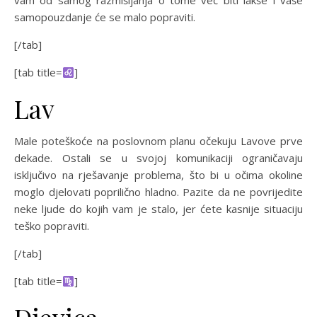
vam od samog razmišljanja o tome već biti lakše i vaše
samopouzdanje će se malo popraviti.
[/tab]
[tab title=
]
Lav
Male poteškoće na poslovnom planu očekuju Lavove prve
dekade. Ostali se u svojoj komunikaciji ograničavaju
isključivo na rješavanje problema, što bi u očima okoline
moglo djelovati poprilično hladno. Pazite da ne povrijedite
neke ljude do kojih vam je stalo, jer ćete kasnije situaciju
teško popraviti.
[/tab]
[tab title=
]