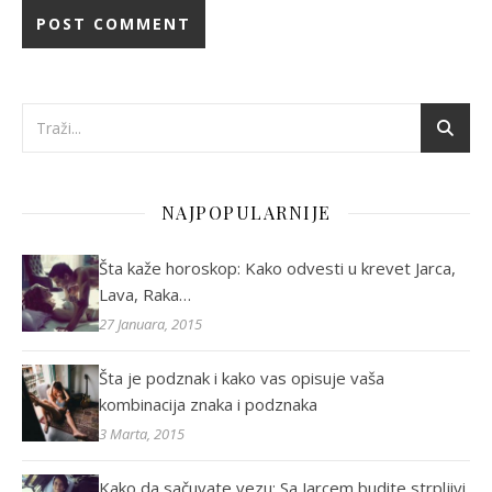
NAJPOPULARNIJE
Šta kaže horoskop: Kako odvesti u krevet Jarca,
Lava, Raka…
27 Januara, 2015
Šta je podznak i kako vas opisuje vaša
kombinacija znaka i podznaka
3 Marta, 2015
Kako da sačuvate vezu: Sa Jarcem budite strpljivi,