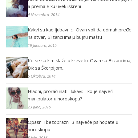
a prema Biku uvek iskreni
4 Novembra, 2014
Kakvi su kao ljubavnici: Ovan voli da odmah pređe
na stvar, Blizanci imaju bujnu maštu
19 Januara, 2015
Ko se sa kim slaže u krevetu: Ovan sa Blizancima,
Bik sa Škorpijom…
6 Oktobra, 2014
Hladni, proračunati i lukavi: Tko je najveći
manipulator u horoskopu?
23 Juna, 2016
Opasni i bezobrazni: 3 najveće psihopate u
horoskopu
5 Jula, 2016