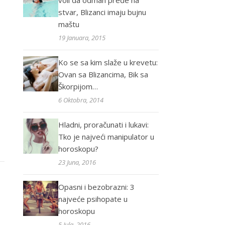
voli da odmah pređe na
stvar, Blizanci imaju bujnu
maštu
19 Januara, 2015
Ko se sa kim slaže u krevetu:
Ovan sa Blizancima, Bik sa
Škorpijom…
6 Oktobra, 2014
Hladni, proračunati i lukavi:
Tko je najveći manipulator u
horoskopu?
23 Juna, 2016
Opasni i bezobrazni: 3
najveće psihopate u
horoskopu
5 Jula, 2016