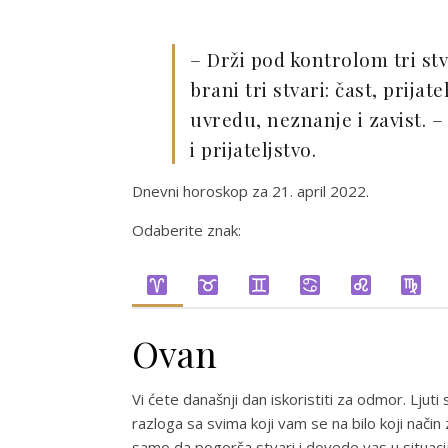
– Drži pod kontrolom tri stva
brani tri stvari: čast, prijatel
uvredu, neznanje i zavist. – 
i prijateljstvo.
Dnevni horoskop za 21. april 2022.
Odaberite znak:
Ovan
Vi ćete današnji dan iskoristiti za odmor. Ljuti
razloga sa svima koji vam se na bilo koji nači
samo da pogorša stvari i dovede vas u situacij