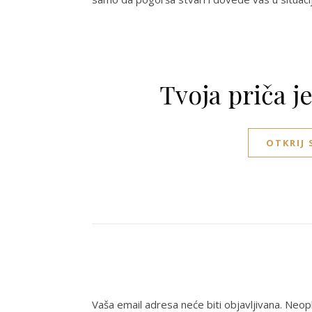
Tvoja priča j
OTKRIJ
Vaša email adresa neće biti objavljivana.
Neoph