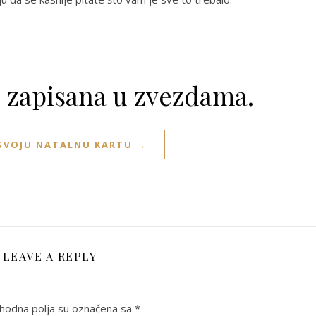
e zapisana u zvezdama.
 SVOJU NATALNU KARTU →
LEAVE A REPLY
odna polja su označena sa
*