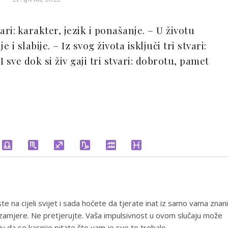
ri: karakter, jezik i ponašanje. – U životu
je i slabije. – Iz svog života isključi tri stvari:
I sve dok si živ gaji tri stvari: dobrotu, pamet
 ste na cijeli svijet i sada hoćete da tjerate inat iz samo vama znan
n zamjere. Ne pretjerujte. Vaša impulsivnost u ovom slučaju može
u da se kasnije pitate što vam je sve to trebalo.