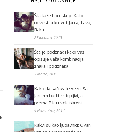
NAJPOPULARNIJE
Šta kaže horoskop: Kako
odvesti u krevet Jarca, Lava,
Raka…
27 Januara, 2015
Šta je podznak i kako vas
opisuje vaša kombinacija
znaka i podznaka
3 Marta, 2015
Kako da sačuvate vezu: Sa
Jarcem budite strpljivi, a
prema Biku uvek iskreni
4 Novembra, 2014
ih
Kakvi su kao ljubavnici: Ovan