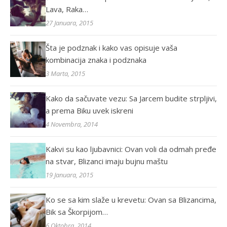
Lava, Raka…
27 Januara, 2015
Šta je podznak i kako vas opisuje vaša
kombinacija znaka i podznaka
3 Marta, 2015
Kako da sačuvate vezu: Sa Jarcem budite strpljivi,
a prema Biku uvek iskreni
4 Novembra, 2014
Kakvi su kao ljubavnici: Ovan voli da odmah pređe
na stvar, Blizanci imaju bujnu maštu
19 Januara, 2015
Ko se sa kim slaže u krevetu: Ovan sa Blizancima,
Bik sa Škorpijom…
6 Oktobra, 2014