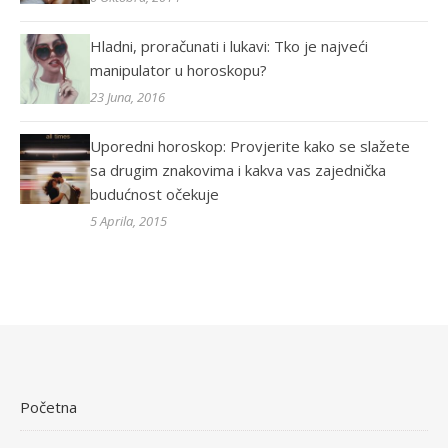
Hladni, proračunati i lukavi: Tko je najveći
manipulator u horoskopu?
23 Juna, 2016
Uporedni horoskop: Provjerite kako se slažete
sa drugim znakovima i kakva vas zajednička
budućnost očekuje
5 Aprila, 2015
Početna