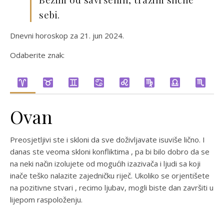
sebi.
Dnevni horoskop za 21. jun 2024.
Odaberite znak:
Ovan
Preosjetljivi ste i skloni da sve doživljavate isuviše lično. I
danas ste veoma skloni konfliktima , pa bi bilo dobro da se
na neki način izolujete od mogućih izazivača i ljudi sa koji
inače teško nalazite zajedničku riječ. Ukoliko se orjentišete
na pozitivne stvari , recimo ljubav, mogli biste dan završiti u
lijepom raspoloženju.