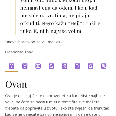
nenajavljena da odem. I koji, kad
me vide na vratima, ne pitaju –
otkud ti. Nego kažu ”Hej!” i rašire
ruke. E, njih najviše volim!
Dnevni horoskop za 21. maj 2023.
Odaberite znak:
Ovan
Ovo je dan koji želite da provedete u kući. Niste najbolje
volje, pa ćete se baciti u misli o tome šta sve možete i
trebate da popravite u životu. Iako ste svjesni da trenutak
kad se ne osjećate bajno, nije najidealniji da se date u