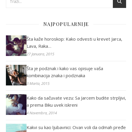
NAJPOPULARNIJE
Šta kaže horoskop: Kako odvesti u krevet Jarca,
Lava, Raka…
27 Januara, 2015
Šta je podznak i kako vas opisuje vaša
kombinacija znaka i podznaka
3 Marta, 2015
Kako da sačuvate vezu: Sa Jarcem budite strpljivi,
a prema Biku uvek iskreni
4 Novembra, 2014
Kakvi su kao ljubavnici: Ovan voli da odmah pređe