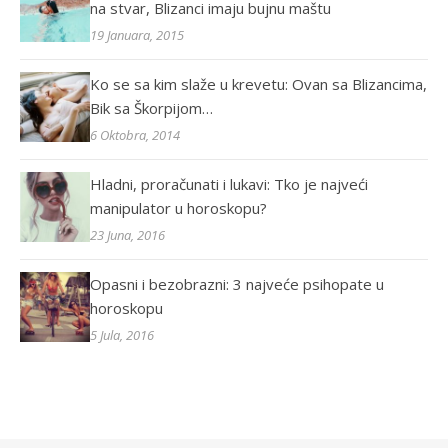
na stvar, Blizanci imaju bujnu maštu
19 Januara, 2015
Ko se sa kim slaže u krevetu: Ovan sa Blizancima,
Bik sa Škorpijom…
6 Oktobra, 2014
Hladni, proračunati i lukavi: Tko je najveći
manipulator u horoskopu?
23 Juna, 2016
Opasni i bezobrazni: 3 najveće psihopate u
horoskopu
5 Jula, 2016