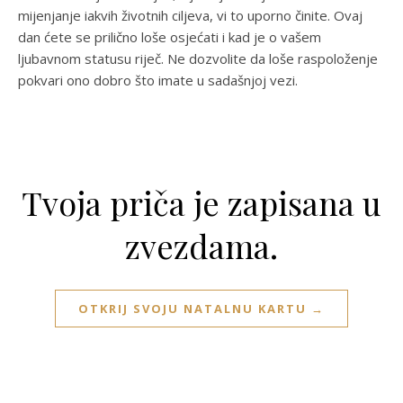
mijenjanje iakvih životnih ciljeva, vi to uporno činite. Ovaj
dan ćete se prilično loše osjećati i kad je o vašem
ljubavnom statusu riječ. Ne dozvolite da loše raspoloženje
pokvari ono dobro što imate u sadašnjoj vezi.
Tvoja priča je zapisana u
zvezdama.
OTKRIJ SVOJU NATALNU KARTU →