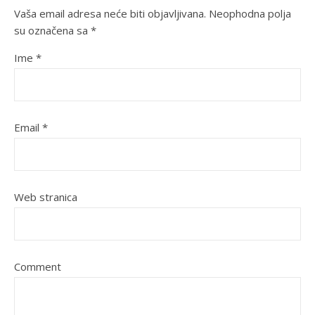
Vaša email adresa neće biti objavljivana.
Neophodna polja
su označena sa
*
Ime
*
Email
*
Web stranica
Comment