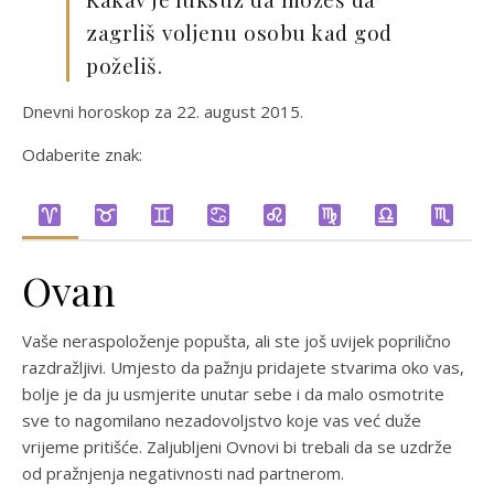
zagrliš voljenu osobu kad god
poželiš.
Dnevni horoskop za 22. august 2015.
Odaberite znak:
Ovan
Vaše neraspoloženje popušta, ali ste još uvijek poprilično
razdražljivi. Umjesto da pažnju pridajete stvarima oko vas,
bolje je da ju usmjerite unutar sebe i da malo osmotrite
sve to nagomilano nezadovoljstvo koje vas već duže
vrijeme pritišće. Zaljubljeni Ovnovi bi trebali da se uzdrže
od pražnjenja negativnosti nad partnerom.