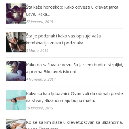
Šta kaže horoskop: Kako odvesti u krevet Jarca,
Lava, Raka…
27 Januara, 2015
Šta je podznak i kako vas opisuje vaša
kombinacija znaka i podznaka
3 Marta, 2015
Kako da sačuvate vezu: Sa Jarcem budite strpljivi,
a prema Biku uvek iskreni
4 Novembra, 2014
Kakvi su kao ljubavnici: Ovan voli da odmah pređe
na stvar, Blizanci imaju bujnu maštu
19 Januara, 2015
Ko se sa kim slaže u krevetu: Ovan sa Blizancima,