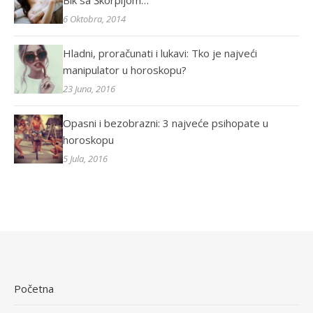
Bik sa Škorpijom…
6 Oktobra, 2014
Hladni, proračunati i lukavi: Tko je najveći
manipulator u horoskopu?
23 Juna, 2016
Opasni i bezobrazni: 3 najveće psihopate u
horoskopu
5 Jula, 2016
Početna