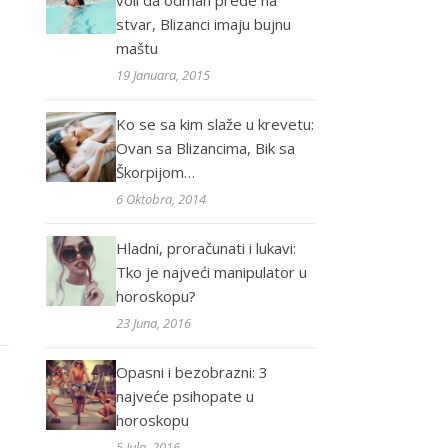
voli da odmah pređe na
stvar, Blizanci imaju bujnu
maštu
19 Januara, 2015
Ko se sa kim slaže u krevetu:
Ovan sa Blizancima, Bik sa
Škorpijom…
6 Oktobra, 2014
Hladni, proračunati i lukavi:
Tko je najveći manipulator u
horoskopu?
23 Juna, 2016
Opasni i bezobrazni: 3
najveće psihopate u
horoskopu
5 Jula, 2016