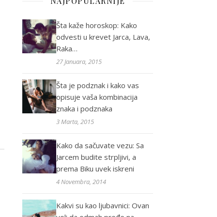
NAJPOPULARNIJE
Šta kaže horoskop: Kako
odvesti u krevet Jarca, Lava,
Raka…
27 Januara, 2015
Šta je podznak i kako vas
opisuje vaša kombinacija
znaka i podznaka
3 Marta, 2015
Kako da sačuvate vezu: Sa
Jarcem budite strpljivi, a
prema Biku uvek iskreni
4 Novembra, 2014
Kakvi su kao ljubavnici: Ovan