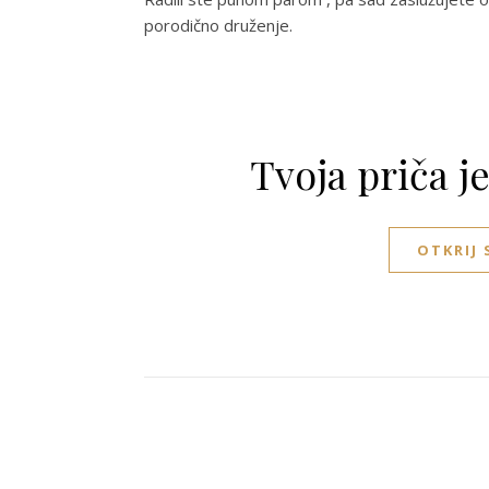
porodično druženje.
Tvoja priča j
OTKRIJ