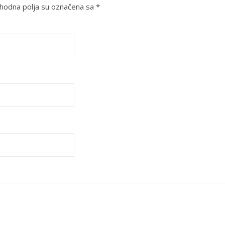
odna polja su označena sa
*