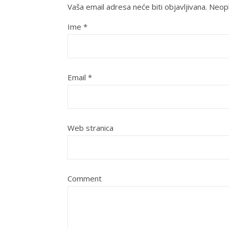
Vaša email adresa neće biti objavljivana.
Neoph
Ime
*
Email
*
Web stranica
Comment