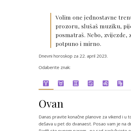
Volim one jednostavne tren
prozoru, slušaš muziku, pije
posmatraš. Nebo, zvijezde, z
potpuno i mirno.
Dnevni horoskop za 22. april 2023.
Odaberite znak:
Ovan
Danas pravite konačne planove za vikend i u 
dešava u pet do dvanaest. Posao vam je na dru
Radili ste punom parom , pa sad zaslužujete od