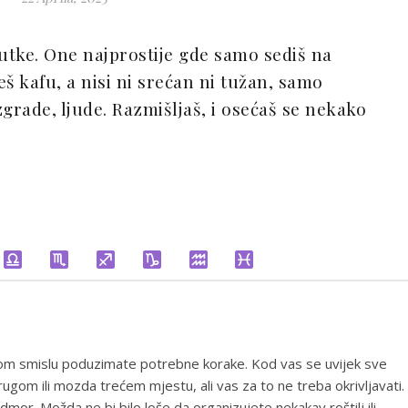
utke. One najprostije gde samo sediš na
š kafu, a nisi ni srećan ni tužan, samo
grade, ljude. Razmišljaš, i osećaš se nekako
tom smislu poduzimate potrebne korake. Kod vas se uvijek sve
gom ili mozda trećem mjestu, ali vas za to ne treba okrivljavati.
mor. Možda ne bi bilo loše da organizujete nekakav roštilj ili