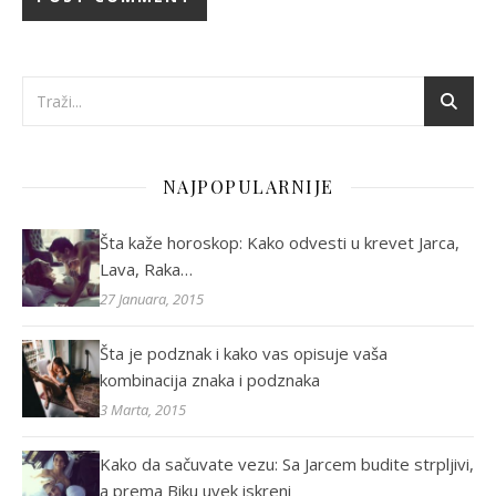
NAJPOPULARNIJE
Šta kaže horoskop: Kako odvesti u krevet Jarca,
Lava, Raka…
27 Januara, 2015
Šta je podznak i kako vas opisuje vaša
kombinacija znaka i podznaka
3 Marta, 2015
Kako da sačuvate vezu: Sa Jarcem budite strpljivi,
a prema Biku uvek iskreni