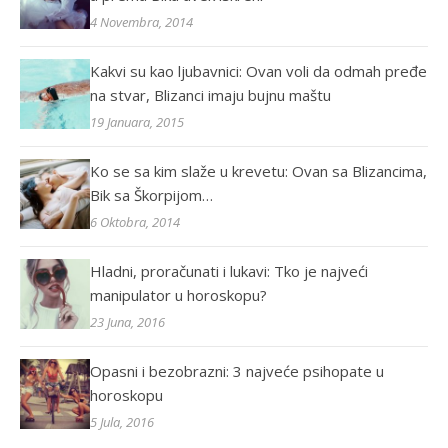
4 Novembra, 2014
Kakvi su kao ljubavnici: Ovan voli da odmah pređe
na stvar, Blizanci imaju bujnu maštu
19 Januara, 2015
Ko se sa kim slaže u krevetu: Ovan sa Blizancima,
Bik sa Škorpijom…
6 Oktobra, 2014
Hladni, proračunati i lukavi: Tko je najveći
manipulator u horoskopu?
23 Juna, 2016
Opasni i bezobrazni: 3 najveće psihopate u
horoskopu
5 Jula, 2016