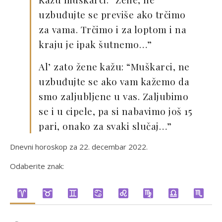
uzbuđujte se previše ako trčimo
za vama. Trčimo i za loptom i na
kraju je ipak šutnemo…”
Al’ zato žene kažu: “Muškarci, ne
uzbuđujte se ako vam kažemo da
smo zaljubljene u vas. Zaljubimo
se i u cipele, pa si nabavimo još 15
pari, onako za svaki slučaj…”
Dnevni horoskop za 22. decembar 2022.
Odaberite znak: