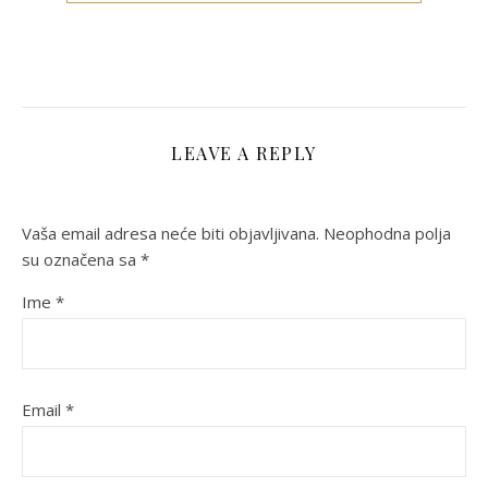
LEAVE A REPLY
Vaša email adresa neće biti objavljivana.
Neophodna polja
su označena sa
*
Ime
*
Email
*