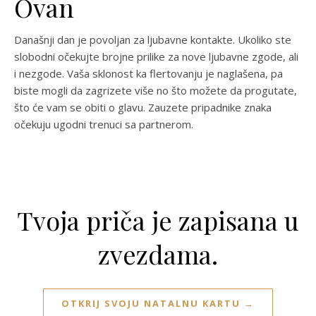
Ovan
Današnji dan je povoljan za ljubavne kontakte. Ukoliko ste
slobodni očekujte brojne prilike za nove ljubavne zgode, ali
i nezgode. Vaša sklonost ka flertovanju je naglašena, pa
biste mogli da zagrizete više no što možete da progutate,
što će vam se obiti o glavu. Zauzete pripadnike znaka
očekuju ugodni trenuci sa partnerom.
Tvoja priča je zapisana u
zvezdama.
OTKRIJ SVOJU NATALNU KARTU →