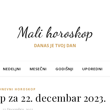
Mali horoskop
DANAS JE TVOJ DAN
NEDELJNI
MESEČNI
GODIŠNJI
UPOREDNI
DNEVNI HOROSKOP
p za 22. decembar 2023.
22 Decembra, 2023