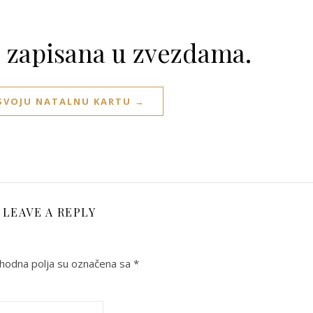
e zapisana u zvezdama.
 SVOJU NATALNU KARTU →
LEAVE A REPLY
odna polja su označena sa
*