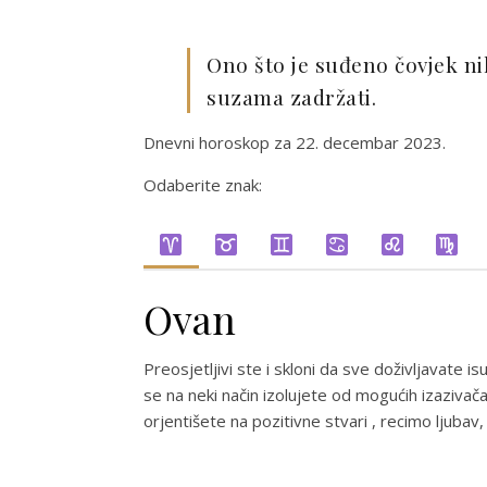
Ono što je suđeno čovjek nik
suzama zadržati.
Dnevni horoskop za 22. decembar 2023.
Odaberite znak:
Ovan
Preosjetljivi ste i skloni da sve doživljavate is
se na neki način izolujete od mogućih izazivača i
orjentišete na pozitivne stvari , recimo ljubav,