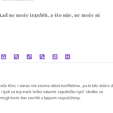
ad ne može izgubiti, a što nije, ne može ni
uviše lično. I danas ste veoma skloni konfliktima , pa bi bilo dobro 
 ljudi sa koji inače teško nalazite zajedničku riječ. Ukoliko se
 mogli biste dan završiti u lijepom raspoloženju.