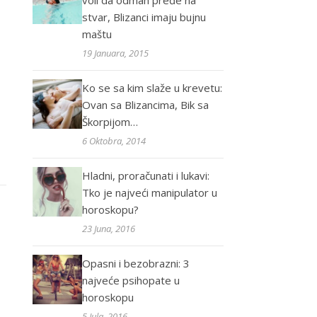
voli da odmah pređe na
stvar, Blizanci imaju bujnu
maštu
19 Januara, 2015
Ko se sa kim slaže u krevetu:
Ovan sa Blizancima, Bik sa
Škorpijom…
6 Oktobra, 2014
Hladni, proračunati i lukavi:
Tko je najveći manipulator u
horoskopu?
23 Juna, 2016
Opasni i bezobrazni: 3
najveće psihopate u
horoskopu
5 Jula, 2016