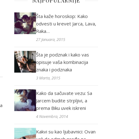
NAJPOPULARNIJE
Šta kaže horoskop: Kako
odvesti u krevet Jarca, Lava,
Raka…
27 Januara, 2015
Šta je podznak i kako vas
opisuje vaša kombinacija
znaka i podznaka
3 Marta, 2015
Kako da sačuvate vezu: Sa
Jarcem budite strpljivi, a
da
prema Biku uvek iskreni
4 Novembra, 2014
Kakvi su kao ljubavnici: Ovan