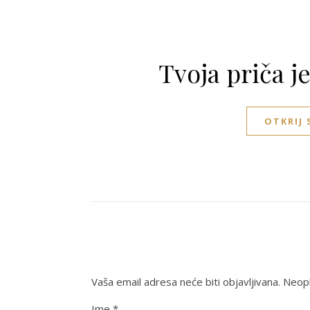
Tvoja priča j
OTKRIJ
Vaša email adresa neće biti objavljivana.
Neoph
Ime
*