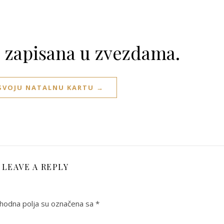
e zapisana u zvezdama.
 SVOJU NATALNU KARTU →
LEAVE A REPLY
odna polja su označena sa
*