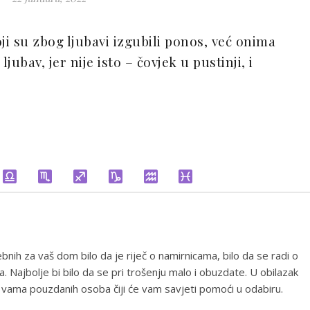
ji su zbog ljubavi izgubili ponos, već onima
jubav, jer nije isto – čovjek u pustinji, i
ebnih za vaš dom bilo da je riječ o namirnicama, bilo da se radi o
a. Najbolje bi bilo da se pri trošenju malo i obuzdate. U obilazak
vu vama pouzdanih osoba čiji će vam savjeti pomoći u odabiru.