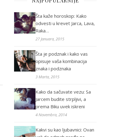
NAJPOPULARNIJE
Šta kaže horoskop: Kako
odvesti u krevet Jarca, Lava,
Raka…
27 Januara, 2015
Šta je podznak i kako vas
opisuje vaša kombinacija
znaka i podznaka
3 Marta, 2015
Kako da sačuvate vezu: Sa
Jarcem budite strpljivi, a
prema Biku uvek iskreni
4 Novembra, 2014
Kakvi su kao ljubavnici: Ovan