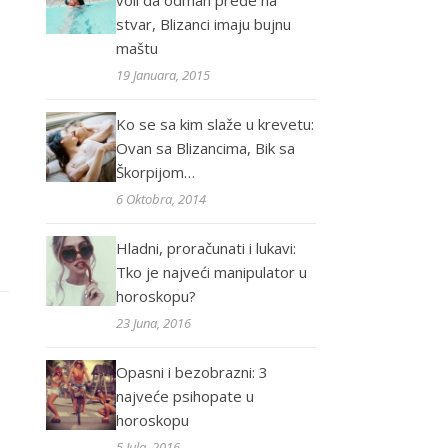
voli da odmah pređe na
stvar, Blizanci imaju bujnu
maštu
19 Januara, 2015
Ko se sa kim slaže u krevetu:
Ovan sa Blizancima, Bik sa
Škorpijom…
6 Oktobra, 2014
Hladni, proračunati i lukavi:
Tko je najveći manipulator u
horoskopu?
23 Juna, 2016
Opasni i bezobrazni: 3
najveće psihopate u
horoskopu
5 Jula, 2016