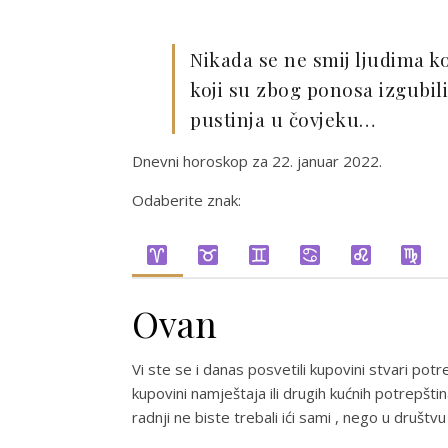
Nikada se ne smij ljudima ko
koji su zbog ponosa izgubili l
pustinja u čovjeku…
Dnevni horoskop za 22. januar 2022.
Odaberite znak:
Ovan
Vi ste se i danas posvetili kupovini stvari potr
kupovini namještaja ili drugih kućnih potrepštin
radnji ne biste trebali ići sami , nego u društ