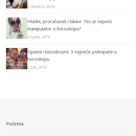
6 Oktobra, 2014
Hladni, proračunati i lukavi: Tko je najveći
manipulator u horoskopu?
23 Juna, 2016
Opasni i bezobrazni: 3 najveće psihopate u
horoskopu
5 Jula, 2016
Početna