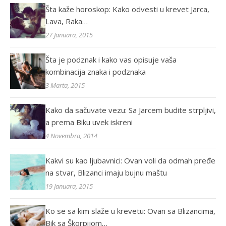
Šta kaže horoskop: Kako odvesti u krevet Jarca,
Lava, Raka…
27 Januara, 2015
Šta je podznak i kako vas opisuje vaša
kombinacija znaka i podznaka
3 Marta, 2015
Kako da sačuvate vezu: Sa Jarcem budite strpljivi,
a prema Biku uvek iskreni
4 Novembra, 2014
Kakvi su kao ljubavnici: Ovan voli da odmah pređe
na stvar, Blizanci imaju bujnu maštu
19 Januara, 2015
Ko se sa kim slaže u krevetu: Ovan sa Blizancima,
Bik sa Škorpijom…