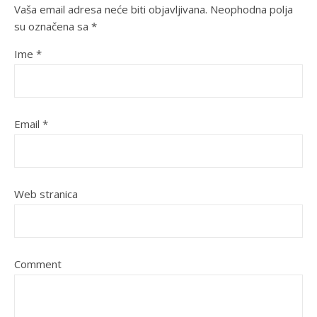
Vaša email adresa neće biti objavljivana.
Neophodna polja
su označena sa
*
Ime
*
Email
*
Web stranica
Comment