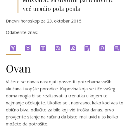
već uradio pola posla.
Dnevni horoskop za 23. oktobar 2015.
Odaberite znak:
Ovan
Vi ćete se danas nastojati posvetiti potrebama vaših
ukućana i uopšte porodice. Kupovina koja se tiče vašeg
doma mogla bi se realizovati u trenutku u kojem to
najmanje očekujete. Ukoliko se , naprasno, kako kod vas to
obično biva, odlučite za bilo koji vid troška danas, prvo
provjerite stanje na računu da biste imali uvid u to koliko
možete da potrošite.