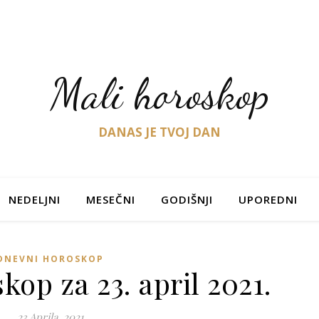
Mali horoskop
DANAS JE TVOJ DAN
NEDELJNI
MESEČNI
GODIŠNJI
UPOREDNI
DNEVNI HOROSKOP
op za 23. april 2021.
23 Aprila, 2021