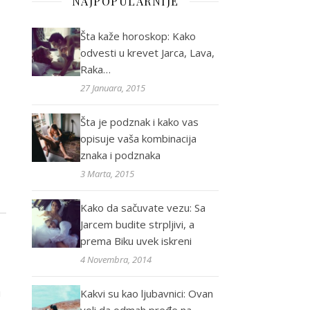
NAJPOPULARNIJE
Šta kaže horoskop: Kako
odvesti u krevet Jarca, Lava,
Raka…
27 Januara, 2015
Šta je podznak i kako vas
opisuje vaša kombinacija
znaka i podznaka
3 Marta, 2015
Kako da sačuvate vezu: Sa
Jarcem budite strpljivi, a
prema Biku uvek iskreni
4 Novembra, 2014
i
Kakvi su kao ljubavnici: Ovan