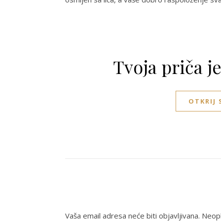
Tvoja priča j
OTKRIJ
Vaša email adresa neće biti objavljivana.
Neoph