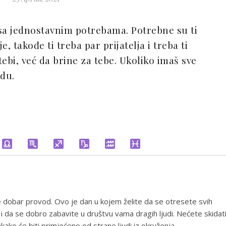
sa jednostavnim potrebama. Potrebne su ti
e, takođe ti treba par prijatelja i treba ti
ebi, već da brine za tebe. Ukoliko imaš sve
edu.
 dobar provod. Ovo je dan u kojem želite da se otresete svih
i da se dobro zabavite u društvu vama dragih ljudi. Nećete skidat
ako će biti primjećeno od strane ljudi iz okruženja.