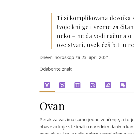
Ti si komplikovana devojka 
tvoje knjige i vreme za čitanj
neko – ne da vodi računa o t
ove stvari, uvek ćeš biti u r
Dnevni horoskop za 23. april 2021.
Odaberite znak:
Ovan
Petak za vas ima samo jedno značenje, a to je
obaveza koje ste imali u narednim danima kao 
osmijeh sa lica, a vaše dobro raspoloženje svak