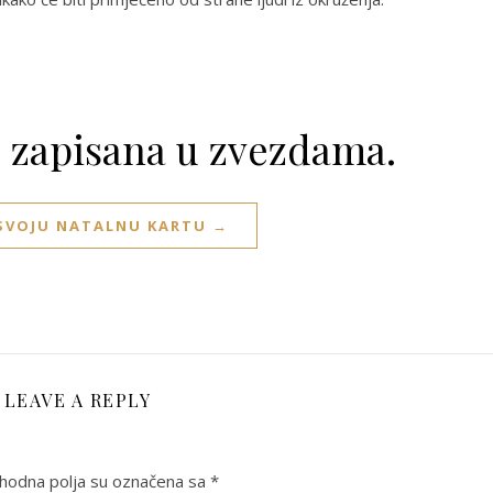
e zapisana u zvezdama.
 SVOJU NATALNU KARTU →
LEAVE A REPLY
odna polja su označena sa
*