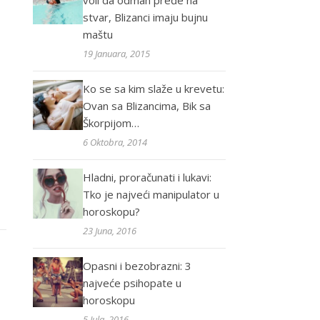
voli da odmah pređe na
stvar, Blizanci imaju bujnu
maštu
19 Januara, 2015
Ko se sa kim slaže u krevetu:
Ovan sa Blizancima, Bik sa
Škorpijom…
6 Oktobra, 2014
Hladni, proračunati i lukavi:
Tko je najveći manipulator u
horoskopu?
23 Juna, 2016
Opasni i bezobrazni: 3
najveće psihopate u
horoskopu
5 Jula, 2016