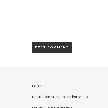
Početna
Natalna karta i uporedni horoskop
Pravila i uslovi korištenja