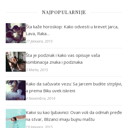
NAJPOPULARNIJE
Šta kaže horoskop: Kako odvesti u krevet Jarca,
Lava, Raka…
27 Januara, 2015
Šta je podznak i kako vas opisuje vaša
kombinacija znaka i podznaka
3 Marta, 2015
Kako da sačuvate vezu: Sa Jarcem budite strpljivi,
a prema Biku uvek iskreni
4 Novembra, 2014
Kakvi su kao ljubavnici: Ovan voli da odmah pređe
na stvar, Blizanci imaju bujnu maštu
19 Januara, 2015