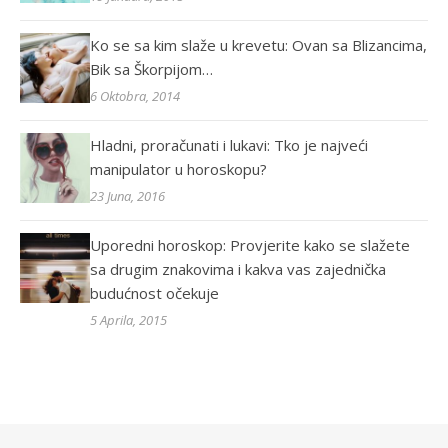
Ko se sa kim slaže u krevetu: Ovan sa Blizancima,
Bik sa Škorpijom…
6 Oktobra, 2014
Hladni, proračunati i lukavi: Tko je najveći
manipulator u horoskopu?
23 Juna, 2016
Uporedni horoskop: Provjerite kako se slažete
sa drugim znakovima i kakva vas zajednička
budućnost očekuje
5 Aprila, 2015