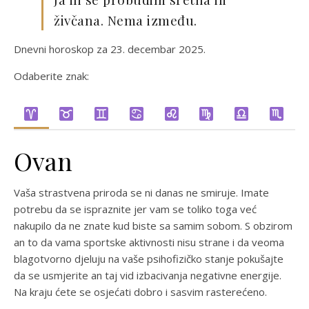
živčana. Nema između.
Dnevni horoskop za 23. decembar 2025.
Odaberite znak:
Ovan
Vaša strastvena priroda se ni danas ne smiruje. Imate
potrebu da se ispraznite jer vam se toliko toga već
nakupilo da ne znate kud biste sa samim sobom. S obzirom
an to da vama sportske aktivnosti nisu strane i da veoma
blagotvorno djeluju na vaše psihofizičko stanje pokušajte
da se usmjerite an taj vid izbacivanja negativne energije.
Na kraju ćete se osjećati dobro i sasvim rasterećeno.