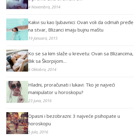
4 Novembra, 2014
Kakvi su kao ljubavnici: Ovan voli da odmah pređe
na stvar, Blizanci imaju bujnu maštu
19 Januara, 2015
Ko se sa kim slaže u krevetu: Ovan sa Blizancima,
Bik sa Škorpijom…
6 Oktobra, 2014
Hladni, proračunati i lukavi: Tko je najveći
manipulator u horoskopu?
23 Juna, 2016
Opasni i bezobrazni: 3 najveće psihopate u
horoskopu
5 Jula, 2016