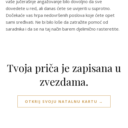
vaše jučerašnje angažovanje bilo dovoljno da sve
dovedete u red, ali danas ćete se uvijeriti u suprotno.
Dočekaće vas hrpa nedovršenih poslova koje ćete opet
sami sređivati. Ne bi bilo loše da zatražite pomoć od
saradnika i da se na taj način barem djelimično rasteretite.
Tvoja priča je zapisana u
zvezdama.
OTKRIJ SVOJU NATALNU KARTU →