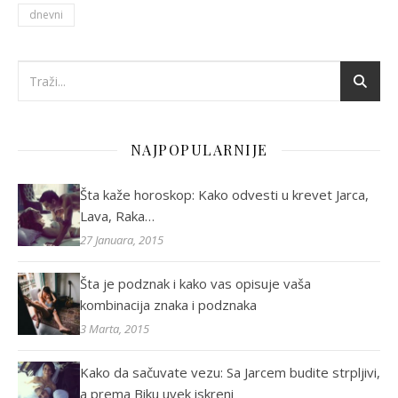
dnevni
NAJPOPULARNIJE
Šta kaže horoskop: Kako odvesti u krevet Jarca,
Lava, Raka…
27 Januara, 2015
Šta je podznak i kako vas opisuje vaša
kombinacija znaka i podznaka
3 Marta, 2015
Kako da sačuvate vezu: Sa Jarcem budite strpljivi,
a prema Biku uvek iskreni