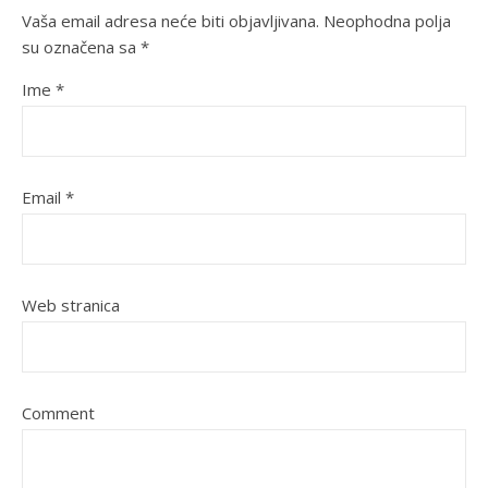
Vaša email adresa neće biti objavljivana.
Neophodna polja
su označena sa
*
Ime
*
Email
*
Web stranica
Comment