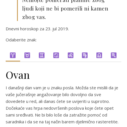
ljudi koji ne bi pomerili ni kamen
zbog vas.
Dnevni horoskop za 23. jul 2019.
Odaberite znak:
Ovan
I današnji dan vam je u znaku posla. Možda ste mislili da je
vaše jučerašnje angažovanje bilo dovoljno da sve
dovedete u red, ali danas ćete se uvijeriti u suprotno.
Dočekaće vas hrpa nedovršenih poslova koje ćete opet
sami sređivati. Ne bi bilo loše da zatražite pomoć od
saradnika i da se na taj način barem djelimično rasteretite.