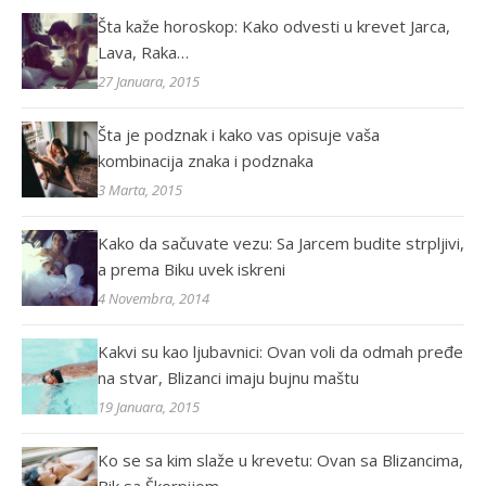
Šta kaže horoskop: Kako odvesti u krevet Jarca,
Lava, Raka…
27 Januara, 2015
Šta je podznak i kako vas opisuje vaša
kombinacija znaka i podznaka
3 Marta, 2015
Kako da sačuvate vezu: Sa Jarcem budite strpljivi,
a prema Biku uvek iskreni
4 Novembra, 2014
Kakvi su kao ljubavnici: Ovan voli da odmah pređe
na stvar, Blizanci imaju bujnu maštu
19 Januara, 2015
Ko se sa kim slaže u krevetu: Ovan sa Blizancima,