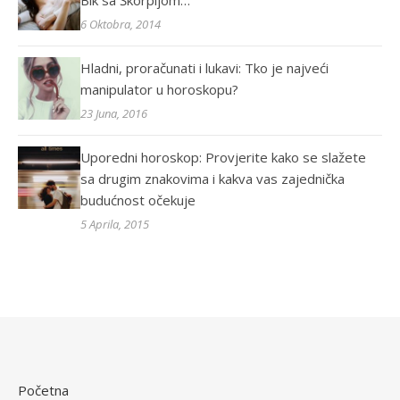
Bik sa Škorpijom…
6 Oktobra, 2014
Hladni, proračunati i lukavi: Tko je najveći
manipulator u horoskopu?
23 Juna, 2016
Uporedni horoskop: Provjerite kako se slažete
sa drugim znakovima i kakva vas zajednička
budućnost očekuje
5 Aprila, 2015
Početna