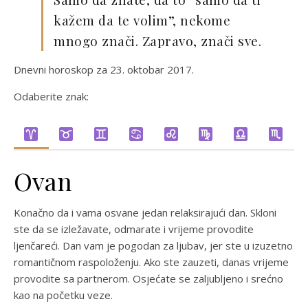
kažem da te volim”, nekome
mnogo znači. Zapravo, znači sve.
Dnevni horoskop za 23. oktobar 2017.
Odaberite znak:
Ovan
Konačno da i vama osvane jedan relaksirajući dan. Skloni
ste da se izležavate, odmarate i vrijeme provodite
ljenčareći. Dan vam je pogodan za ljubav, jer ste u izuzetno
romantičnom raspoloženju. Ako ste zauzeti, danas vrijeme
provodite sa partnerom. Osjećate se zaljubljeno i srećno
kao na početku veze.