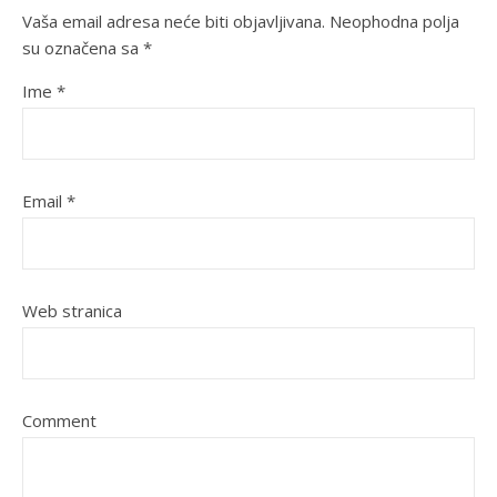
Vaša email adresa neće biti objavljivana.
Neophodna polja
su označena sa
*
Ime
*
Email
*
Web stranica
Comment