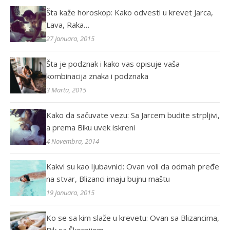
Šta kaže horoskop: Kako odvesti u krevet Jarca,
Lava, Raka…
27 Januara, 2015
Šta je podznak i kako vas opisuje vaša
kombinacija znaka i podznaka
3 Marta, 2015
Kako da sačuvate vezu: Sa Jarcem budite strpljivi,
a prema Biku uvek iskreni
4 Novembra, 2014
Kakvi su kao ljubavnici: Ovan voli da odmah pređe
na stvar, Blizanci imaju bujnu maštu
19 Januara, 2015
Ko se sa kim slaže u krevetu: Ovan sa Blizancima,