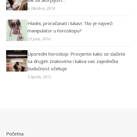
Bik sa Škorpijom…
6 Oktobra, 2014
Hladni, proračunati i lukavi: Tko je najveći
manipulator u horoskopu?
23 Juna, 2016
Uporedni horoskop: Provjerite kako se slažete
sa drugim znakovima i kakva vas zajednička
budućnost očekuje
5 Aprila, 2015
Početna