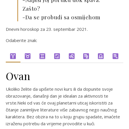
Zašto?
-Da se probudi sa osmijehom
Dnevni horoskop za 23. septembar 2021.
Odaberite znak:
Ovan
Ukoliko želite da upišete novi kurs ili da dopunite svoje
obrazovanje, današnji dan je idealan za aktivnosti te
vrste.Neki od vas će ovaj planetarni uticaj iskoristiti za
čitanje zanimljive literature više zabavnog nego naučnog
karaktera. Bez obzira na to u koju grupu spadate, imaćete
izraženu potrebu da vrijeme provodite u kući.