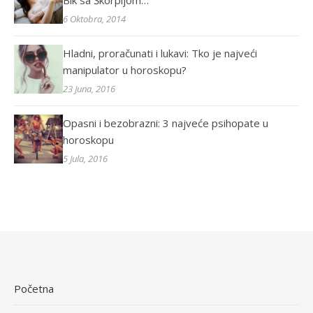
Bik sa Škorpijom…
6 Oktobra, 2014
Hladni, proračunati i lukavi: Tko je najveći
manipulator u horoskopu?
23 Juna, 2016
Opasni i bezobrazni: 3 najveće psihopate u
horoskopu
5 Jula, 2016
Početna