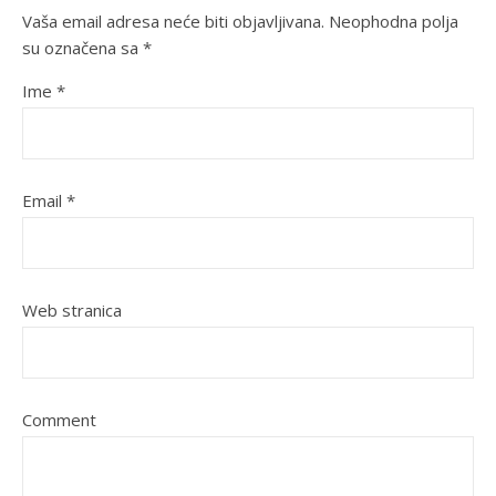
Vaša email adresa neće biti objavljivana.
Neophodna polja
su označena sa
*
Ime
*
Email
*
Web stranica
Comment