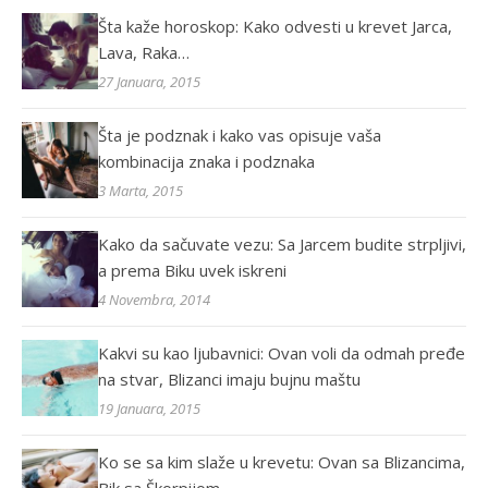
Šta kaže horoskop: Kako odvesti u krevet Jarca,
Lava, Raka…
27 Januara, 2015
Šta je podznak i kako vas opisuje vaša
kombinacija znaka i podznaka
3 Marta, 2015
Kako da sačuvate vezu: Sa Jarcem budite strpljivi,
a prema Biku uvek iskreni
4 Novembra, 2014
Kakvi su kao ljubavnici: Ovan voli da odmah pređe
na stvar, Blizanci imaju bujnu maštu
19 Januara, 2015
Ko se sa kim slaže u krevetu: Ovan sa Blizancima,