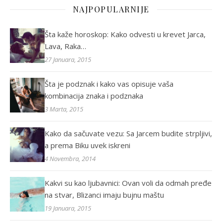
NAJPOPULARNIJE
Šta kaže horoskop: Kako odvesti u krevet Jarca,
Lava, Raka…
27 Januara, 2015
Šta je podznak i kako vas opisuje vaša
kombinacija znaka i podznaka
3 Marta, 2015
Kako da sačuvate vezu: Sa Jarcem budite strpljivi,
a prema Biku uvek iskreni
4 Novembra, 2014
Kakvi su kao ljubavnici: Ovan voli da odmah pređe
na stvar, Blizanci imaju bujnu maštu
19 Januara, 2015