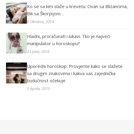
Ko se sa kim slaže u krevetu: Ovan sa Blizancima,
Bik sa Škorpijom…
6 Oktobra, 2014
Hladni, proračunati i lukavi: Tko je najveći
manipulator u horoskopu?
23 Juna, 2016
Uporedni horoskop: Provjerite kako se slažete
sa drugim znakovima i kakva vas zajednička
budućnost očekuje
5 Aprila, 2015