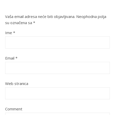
Vaša email adresa neće biti objavljivana.
Neophodna polja
su označena sa
*
Ime
*
Email
*
Web stranica
Comment