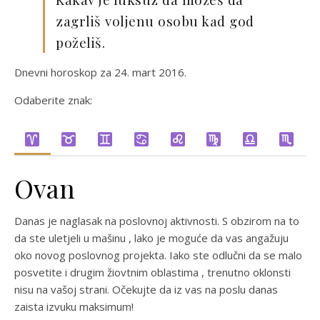
zagrliš voljenu osobu kad god
poželiš.
Dnevni horoskop za 24. mart 2016.
Odaberite znak:
Ovan
Danas je naglasak na poslovnoj aktivnosti. S obzirom na to
da ste uletjeli u mašinu , lako je moguće da vas angažuju
oko novog poslovnog projekta. Iako ste odlučni da se malo
posvetite i drugim žiovtnim oblastima , trenutno oklonsti
nisu na vašoj strani. Očekujte da iz vas na poslu danas
zaista izvuku maksimum!