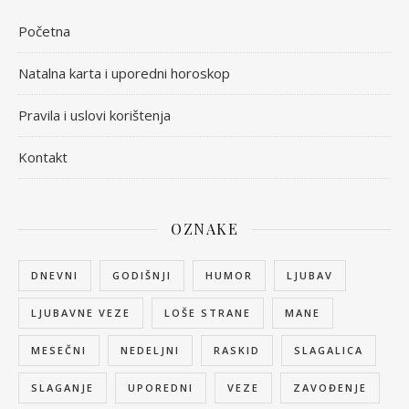
Početna
Natalna karta i uporedni horoskop
Pravila i uslovi korištenja
Kontakt
OZNAKE
DNEVNI
GODIŠNJI
HUMOR
LJUBAV
LJUBAVNE VEZE
LOŠE STRANE
MANE
MESEČNI
NEDELJNI
RASKID
SLAGALICA
SLAGANJE
UPOREDNI
VEZE
ZAVOĐENJE