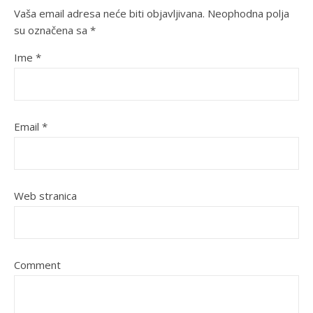
Vaša email adresa neće biti objavljivana.
Neophodna polja
su označena sa
*
Ime
*
Email
*
Web stranica
Comment