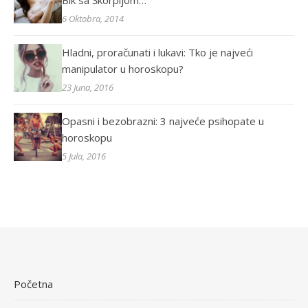
Bik sa Škorpijom…
6 Oktobra, 2014
Hladni, proračunati i lukavi: Tko je najveći
manipulator u horoskopu?
23 Juna, 2016
Opasni i bezobrazni: 3 najveće psihopate u
horoskopu
5 Jula, 2016
Početna