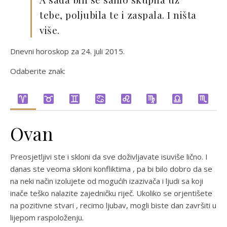
tebe, poljubila te i zaspala. I ništa
više.
Dnevni horoskop za 24. juli 2015.
Odaberite znak:
Ovan
Preosjetljivi ste i skloni da sve doživljavate isuviše lično. I
danas ste veoma skloni konfliktima , pa bi bilo dobro da se
na neki način izolujete od mogućih izazivača i ljudi sa koji
inače teško nalazite zajedničku riječ. Ukoliko se orjentišete
na pozitivne stvari , recimo ljubav, mogli biste dan završiti u
lijepom raspoloženju.