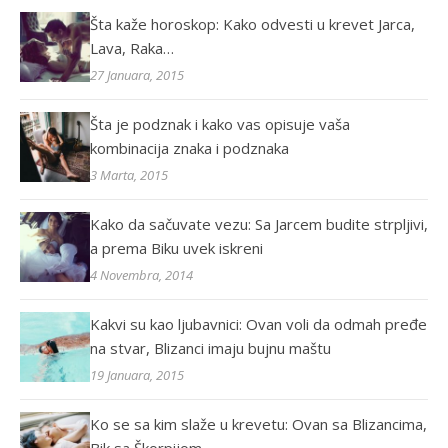
Šta kaže horoskop: Kako odvesti u krevet Jarca,
Lava, Raka…
27 Januara, 2015
Šta je podznak i kako vas opisuje vaša
kombinacija znaka i podznaka
3 Marta, 2015
Kako da sačuvate vezu: Sa Jarcem budite strpljivi,
a prema Biku uvek iskreni
4 Novembra, 2014
Kakvi su kao ljubavnici: Ovan voli da odmah pređe
na stvar, Blizanci imaju bujnu maštu
19 Januara, 2015
Ko se sa kim slaže u krevetu: Ovan sa Blizancima,