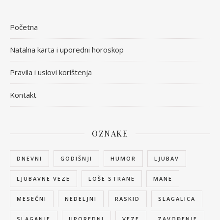
Početna
Natalna karta i uporedni horoskop
Pravila i uslovi korištenja
Kontakt
OZNAKE
DNEVNI
GODIŠNJI
HUMOR
LJUBAV
LJUBAVNE VEZE
LOŠE STRANE
MANE
MESEČNI
NEDELJNI
RASKID
SLAGALICA
SLAGANJE
UPOREDNI
VEZE
ZAVOĐENJE