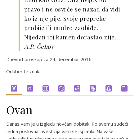
pravo i ne osvrće se nazad da vidi
ko iz nje pije. Svoje prepreke
probije ili mudro zaobiđe.
Nijedan joj kamen dorastao nije.
A.P. Čehov
Dnevni horoskop za 24. decembar 2016.
Odaberite znak:
Ovan
Danas vam je u izgledu novčani dobitak. Po svemu sudeći
jedna poslovna investicija vam se isplatila. Na vaše
zadovoljstvo planirana svota novca vam je stigla na račun.