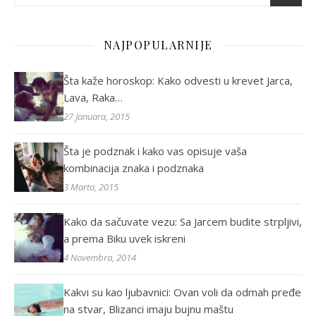
NAJPOPULARNIJE
Šta kaže horoskop: Kako odvesti u krevet Jarca,
Lava, Raka…
27 Januara, 2015
Šta je podznak i kako vas opisuje vaša
kombinacija znaka i podznaka
3 Marta, 2015
Kako da sačuvate vezu: Sa Jarcem budite strpljivi,
a prema Biku uvek iskreni
4 Novembra, 2014
Kakvi su kao ljubavnici: Ovan voli da odmah pređe
na stvar, Blizanci imaju bujnu maštu