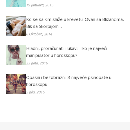
19 Januara, 2015
Ko se sa kim slaže u krevetu: Ovan sa Blizancima,
Bik sa Škorpijom…
6 Oktobra, 2014
Hladni, proračunati i lukavi: Tko je najveći
manipulator u horoskopu?
23 Juna, 2016
Opasni i bezobrazni: 3 najveće psihopate u
horoskopu
5 Jula, 2016