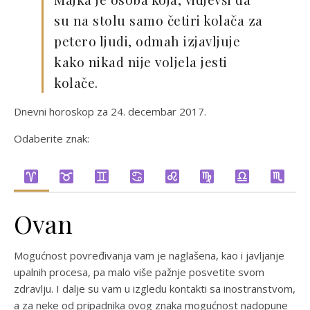
su na stolu samo četiri kolača za
petero ljudi, odmah izjavljuje
kako nikad nije voljela jesti
kolače.
Dnevni horoskop za 24. decembar 2017.
Odaberite znak:
Ovan
Mogućnost povređivanja vam je naglašena, kao i javljanje
upalnih procesa, pa malo više pažnje posvetite svom
zdravlju. I dalje su vam u izgledu kontakti sa inostranstvom,
a za neke od pripadnika ovog znaka mogućnost nadopune