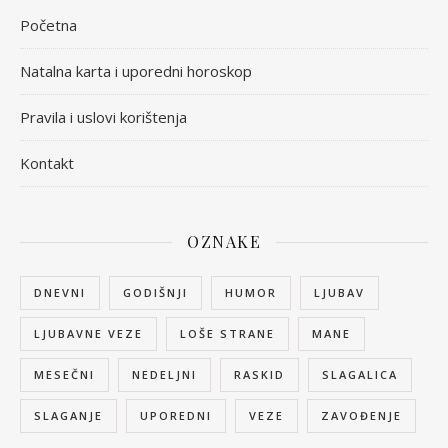
Početna
Natalna karta i uporedni horoskop
Pravila i uslovi korištenja
Kontakt
OZNAKE
DNEVNI
GODIŠNJI
HUMOR
LJUBAV
LJUBAVNE VEZE
LOŠE STRANE
MANE
MESEČNI
NEDELJNI
RASKID
SLAGALICA
SLAGANJE
UPOREDNI
VEZE
ZAVOĐENJE