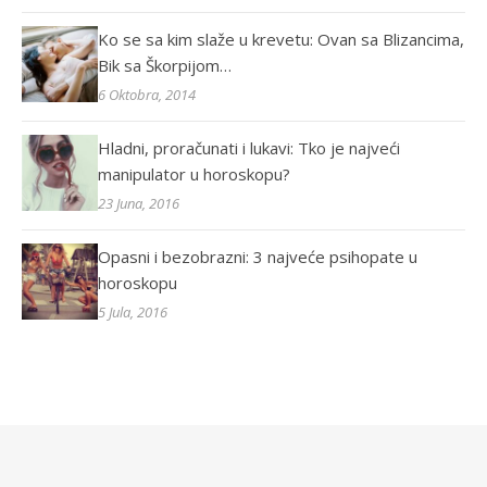
Ko se sa kim slaže u krevetu: Ovan sa Blizancima,
Bik sa Škorpijom…
6 Oktobra, 2014
Hladni, proračunati i lukavi: Tko je najveći
manipulator u horoskopu?
23 Juna, 2016
Opasni i bezobrazni: 3 najveće psihopate u
horoskopu
5 Jula, 2016