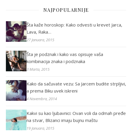
NAJPOPULARNIJE
Šta kaže horoskop: Kako odvesti u krevet Jarca,
Lava, Raka…
27 Januara, 2015
Šta je podznak i kako vas opisuje vaša
kombinacija znaka i podznaka
3 Marta, 2015
Kako da sačuvate vezu: Sa Jarcem budite strpljivi,
a prema Biku uvek iskreni
4 Novembra, 2014
Kakvi su kao ljubavnici: Ovan voli da odmah pređe
na stvar, Blizanci imaju bujnu maštu
19 Januara, 2015