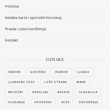
Početna
Natalna karta i uporedni horoskop
Pravila i uslovi korištenja
Kontakt
OZNAKE
DNEVNI
GODIŠNJI
HUMOR
LJUBAV
LJUBAVNE VEZE
LOŠE STRANE
MANE
MESEČNI
NEDELJNI
RASKID
SLAGALICA
SLAGANJE
UPOREDNI
VEZE
ZAVOĐENJE