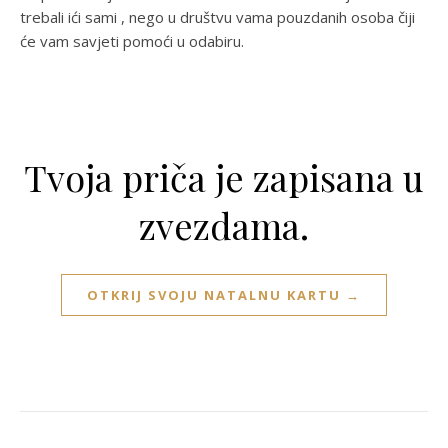
trebali ići sami , nego u društvu vama pouzdanih osoba čiji
će vam savjeti pomoći u odabiru.
Tvoja priča je zapisana u
zvezdama.
OTKRIJ SVOJU NATALNU KARTU →