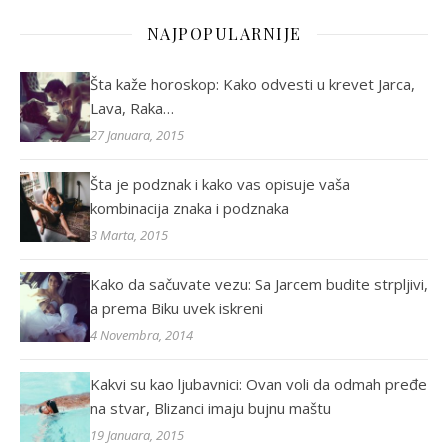
NAJPOPULARNIJE
Šta kaže horoskop: Kako odvesti u krevet Jarca,
Lava, Raka…
27 Januara, 2015
Šta je podznak i kako vas opisuje vaša
kombinacija znaka i podznaka
3 Marta, 2015
Kako da sačuvate vezu: Sa Jarcem budite strpljivi,
a prema Biku uvek iskreni
4 Novembra, 2014
Kakvi su kao ljubavnici: Ovan voli da odmah pređe
na stvar, Blizanci imaju bujnu maštu
19 Januara, 2015