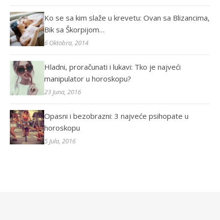
Ko se sa kim slaže u krevetu: Ovan sa Blizancima,
Bik sa Škorpijom…
6 Oktobra, 2014
Hladni, proračunati i lukavi: Tko je najveći
manipulator u horoskopu?
23 Juna, 2016
Opasni i bezobrazni: 3 najveće psihopate u
horoskopu
5 Jula, 2016