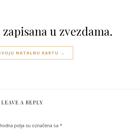
e zapisana u zvezdama.
 SVOJU NATALNU KARTU →
LEAVE A REPLY
odna polja su označena sa
*