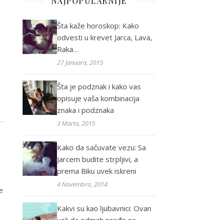
NAJPOPULARNIJE
Šta kaže horoskop: Kako
odvesti u krevet Jarca, Lava,
Raka…
27 Januara, 2015
Šta je podznak i kako vas
opisuje vaša kombinacija
znaka i podznaka
3 Marta, 2015
Kako da sačuvate vezu: Sa
Jarcem budite strpljivi, a
prema Biku uvek iskreni
4 Novembra, 2014
e
Kakvi su kao ljubavnici: Ovan