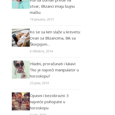
voli da odmah pređe na
stvar, Blizanci imaju bujnu
maštu
19 Januara, 2015
Ko se sa kim slaže u krevetu:
Ovan sa Blizancima, Bik sa
Škorpijom…
6 Oktobra, 2014
Hladni, proračunati i lukavi:
Tko je najveći manipulator u
horoskopu?
23 Juna, 2016
Opasni i bezobrazni: 3
najveće psihopate u
horoskopu
5 Jula, 2016