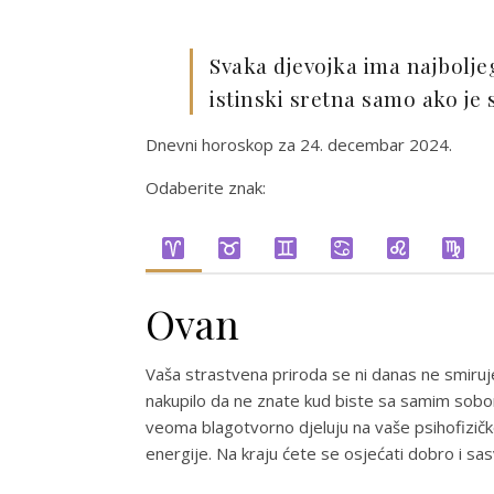
Svaka djevojka ima najboljeg
istinski sretna samo ako je 
Dnevni horoskop za 24. decembar 2024.
Odaberite znak:
Ovan
Vaša strastvena priroda se ni danas ne smiruj
nakupilo da ne znate kud biste sa samim sobom
veoma blagotvorno djeluju na vaše psihofizičk
energije. Na kraju ćete se osjećati dobro i sa