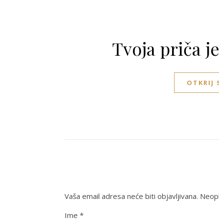
Tvoja priča j
OTKRIJ
Vaša email adresa neće biti objavljivana.
Neoph
Ime
*