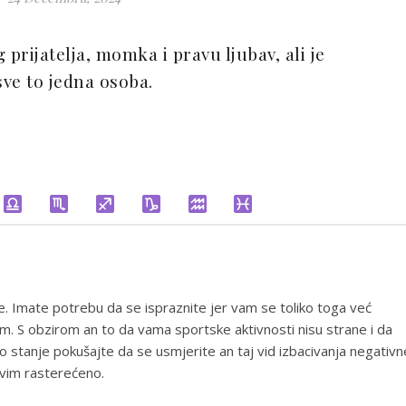
 prijatelja, momka i pravu ljubav, ali je
sve to jedna osoba.
e. Imate potrebu da se ispraznite jer vam se toliko toga već
. S obzirom an to da vama sportske aktivnosti nisu strane i da
o stanje pokušajte da se usmjerite an taj vid izbacivanja negativn
svim rasterećeno.