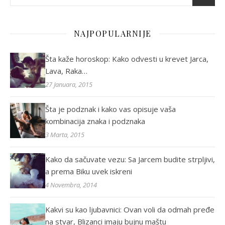
NAJPOPULARNIJE
Šta kaže horoskop: Kako odvesti u krevet Jarca,
Lava, Raka…
27 Januara, 2015
Šta je podznak i kako vas opisuje vaša
kombinacija znaka i podznaka
3 Marta, 2015
Kako da sačuvate vezu: Sa Jarcem budite strpljivi,
a prema Biku uvek iskreni
4 Novembra, 2014
Kakvi su kao ljubavnici: Ovan voli da odmah pređe
na stvar, Blizanci imaju bujnu maštu