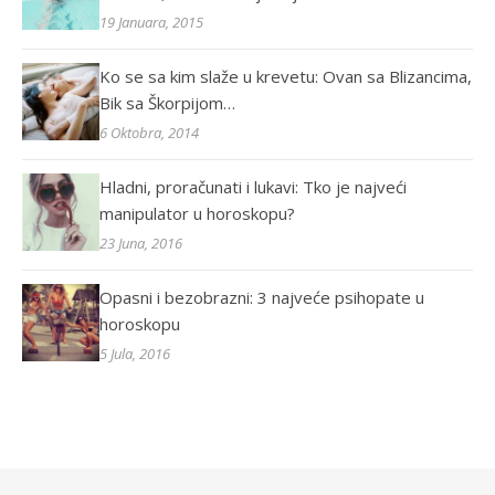
19 Januara, 2015
Ko se sa kim slaže u krevetu: Ovan sa Blizancima,
Bik sa Škorpijom…
6 Oktobra, 2014
Hladni, proračunati i lukavi: Tko je najveći
manipulator u horoskopu?
23 Juna, 2016
Opasni i bezobrazni: 3 najveće psihopate u
horoskopu
5 Jula, 2016