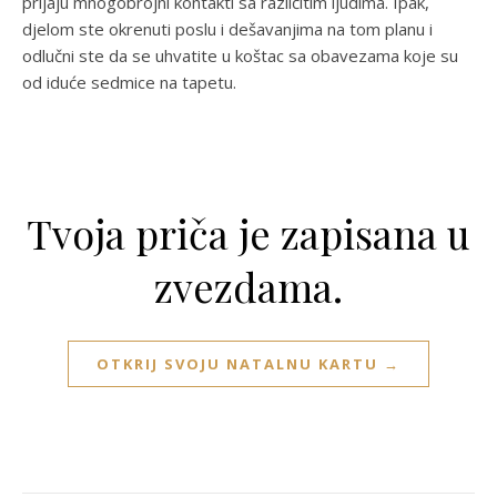
prijaju mnogobrojni kontakti sa različitim ljudima. Ipak,
djelom ste okrenuti poslu i dešavanjima na tom planu i
odlučni ste da se uhvatite u koštac sa obavezama koje su
od iduće sedmice na tapetu.
Tvoja priča je zapisana u
zvezdama.
OTKRIJ SVOJU NATALNU KARTU →