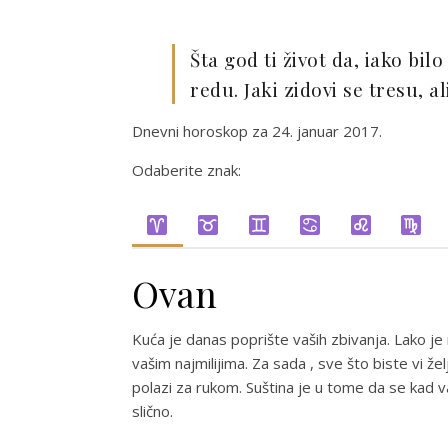
Šta god ti život da, iako bil
redu. Jaki zidovi se tresu, a
Dnevni horoskop za 24. januar 2017.
Odaberite znak:
Ovan
Kuća je danas poprište vaših zbivanja. Lako je
vašim najmilijima. Za sada , sve što biste vi že
polazi za rukom. Suština je u tome da se kad va
slično.