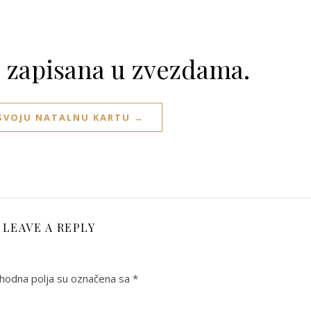
e zapisana u zvezdama.
 SVOJU NATALNU KARTU →
LEAVE A REPLY
odna polja su označena sa
*