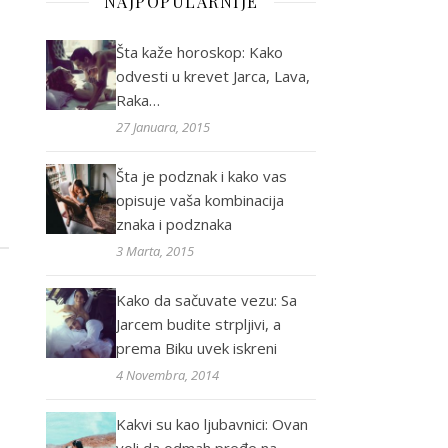
NAJPOPULARNIJE
Šta kaže horoskop: Kako
odvesti u krevet Jarca, Lava,
Raka…
27 Januara, 2015
Šta je podznak i kako vas
opisuje vaša kombinacija
znaka i podznaka
3 Marta, 2015
Kako da sačuvate vezu: Sa
Jarcem budite strpljivi, a
prema Biku uvek iskreni
4 Novembra, 2014
Kakvi su kao ljubavnici: Ovan