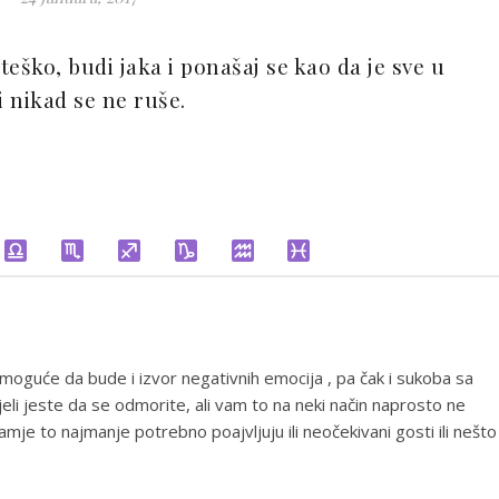
o teško, budi jaka i ponašaj se kao da je sve u
li nikad se ne ruše.
 moguće da bude i izvor negativnih emocija , pa čak i sukoba sa
ljeli jeste da se odmorite, ali vam to na neki način naprosto ne
mje to najmanje potrebno poajvljuju ili neočekivani gosti ili nešto