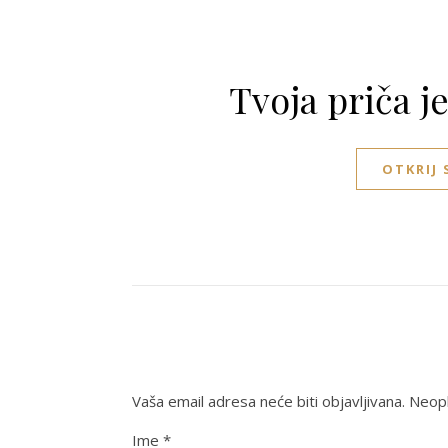
Tvoja priča j
OTKRIJ
Vaša email adresa neće biti objavljivana.
Neoph
Ime
*