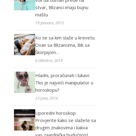
voli da odmah pređe na
stvar, Blizanci imaju bujnu
maštu
19 Januara, 2015
Ko se sa kim slaže u krevetu:
Ovan sa Blizancima, Bik sa
Škorpijom…
6 Oktobra, 2014
Hladni, proračunati i lukavi:
Tko je najveći manipulator u
horoskopu?
23 Juna, 2016
Uporedni horoskop:
Provjerite kako se slažete sa
drugim znakovima i kakva
vas zajednička budućnost