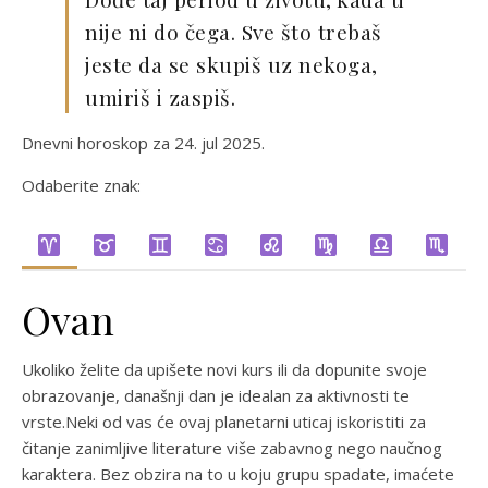
nije ni do čega. Sve što trebaš
jeste da se skupiš uz nekoga,
umiriš i zaspiš.
Dnevni horoskop za 24. jul 2025.
Odaberite znak:
Ovan
Ukoliko želite da upišete novi kurs ili da dopunite svoje
obrazovanje, današnji dan je idealan za aktivnosti te
vrste.Neki od vas će ovaj planetarni uticaj iskoristiti za
čitanje zanimljive literature više zabavnog nego naučnog
karaktera. Bez obzira na to u koju grupu spadate, imaćete