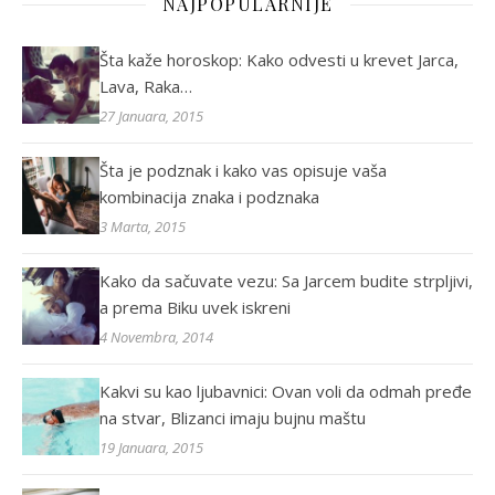
NAJPOPULARNIJE
Šta kaže horoskop: Kako odvesti u krevet Jarca,
Lava, Raka…
27 Januara, 2015
Šta je podznak i kako vas opisuje vaša
kombinacija znaka i podznaka
3 Marta, 2015
Kako da sačuvate vezu: Sa Jarcem budite strpljivi,
a prema Biku uvek iskreni
4 Novembra, 2014
Kakvi su kao ljubavnici: Ovan voli da odmah pređe
na stvar, Blizanci imaju bujnu maštu
19 Januara, 2015