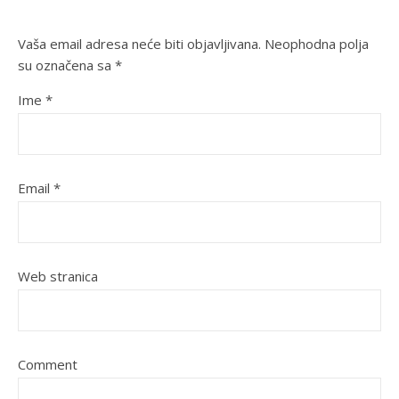
Vaša email adresa neće biti objavljivana.
Neophodna polja
su označena sa
*
Ime
*
Email
*
Web stranica
Comment