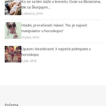
Ko se sa kim slaže u krevetu: Ovan sa Blizancima,
Bik sa Škorpijom…
6 Oktobra, 2014
Hladni, proračunati i lukavi: Tko je najveći
manipulator u horoskopu?
23 Juna, 2016
Opasni i bezobrazni: 3 najveće psihopate u
horoskopu
5 Jula, 2016
Početna