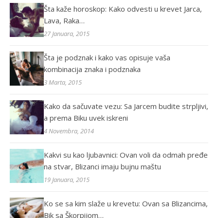
Šta kaže horoskop: Kako odvesti u krevet Jarca,
Lava, Raka…
27 Januara, 2015
Šta je podznak i kako vas opisuje vaša
kombinacija znaka i podznaka
3 Marta, 2015
Kako da sačuvate vezu: Sa Jarcem budite strpljivi,
a prema Biku uvek iskreni
4 Novembra, 2014
Kakvi su kao ljubavnici: Ovan voli da odmah pređe
na stvar, Blizanci imaju bujnu maštu
19 Januara, 2015
Ko se sa kim slaže u krevetu: Ovan sa Blizancima,
Bik sa Škorpijom…