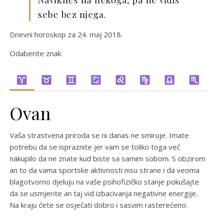
sebe bez njega.
Dnevni horoskop za 24. maj 2018.
Odaberite znak:
Ovan
Vaša strastvena priroda se ni danas ne smiruje. Imate
potrebu da se ispraznite jer vam se toliko toga već
nakupilo da ne znate kud biste sa samim sobom. S obzirom
an to da vama sportske aktivnosti nisu strane i da veoma
blagotvorno djeluju na vaše psihofizičko stanje pokušajte
da se usmjerite an taj vid izbacivanja negativne energije.
Na kraju ćete se osjećati dobro i sasvim rasterećeno.