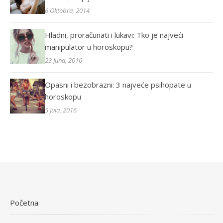
6 Oktobra, 2014
Hladni, proračunati i lukavi: Tko je najveći
manipulator u horoskopu?
23 Juna, 2016
Opasni i bezobrazni: 3 najveće psihopate u
horoskopu
5 Jula, 2016
Početna