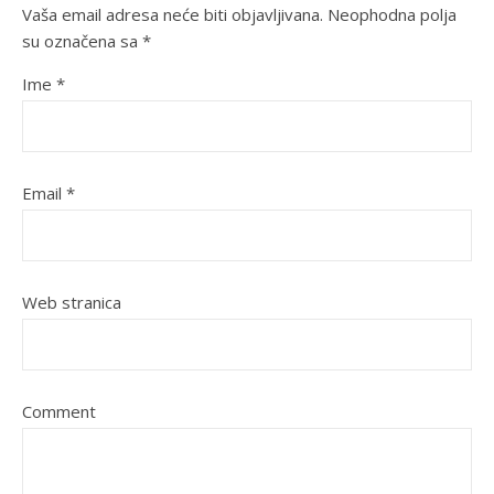
Vaša email adresa neće biti objavljivana.
Neophodna polja
su označena sa
*
Ime
*
Email
*
Web stranica
Comment